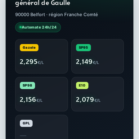
général de Gaulle
90000 Belfort · région Franche Comté
Automate 24h/24
Gazole
SP95
2,295
2,149
€/L
€/L
SP98
E10
2,156
2,079
€/L
€/L
GPL
—