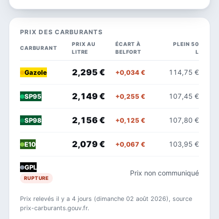
PRIX DES CARBURANTS
PRIX AU
ÉCART À
PLEIN 50
CARBURANT
LITRE
BELFORT
L
2,295 €
114,75 €
+0,034 €
Gazole
2,149 €
107,45 €
+0,255 €
SP95
2,156 €
107,80 €
+0,125 €
SP98
2,079 €
103,95 €
+0,067 €
E10
GPL
Prix non communiqué
RUPTURE
Prix relevés il y a 4 jours (dimanche 02 août 2026), source
prix-carburants.gouv.fr.