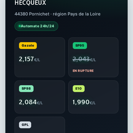
HECQUEUX
44380 Pornichet · région Pays de la Loire
Automate 24h/24
Gazole
SP95
2,157
2,043
€/L
€/L
EN RUPTURE
SP98
E10
2,084
1,990
€/L
€/L
GPL