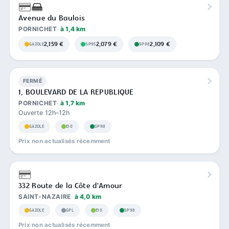
Avenue du Baulois
PORNICHET
à 1,4 km
2,159 €
2,079 €
2,109 €
GAZOLE
SP95
SP98
FERMÉ
1, BOULEVARD DE LA REPUBLIQUE
PORNICHET
à 1,7 km
Ouverte 12h–12h
GAZOLE
E10
SP98
Prix non actualisés récemment
332 Route de la Côte d'Amour
SAINT-NAZAIRE
à 4,0 km
GAZOLE
GPL
E10
SP98
Prix non actualisés récemment