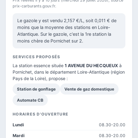
Prix relevés il y a 10 jours (mercredi 29 juillet 2026), source
prix-carburants.gouv.fr.
Le gazole y est vendu 2,157 €/L, soit 0,011 € de
moins que la moyenne des stations en Loire-
Atlantique. Sur le gazole, c'est la 1re station la
moins chère de Pornichet sur 2.
SERVICES PROPOSÉS
La station essence située
1 AVENUE DU HECQUEUX
à
Pornichet, dans le
département Loire-Atlantique
(région
Pays de la Loire), propose :
Station de gonflage
Vente de gaz domestique
Automate CB
HORAIRES D'OUVERTURE
Lundi
08.30-20.00
Mardi
08.30-20.00