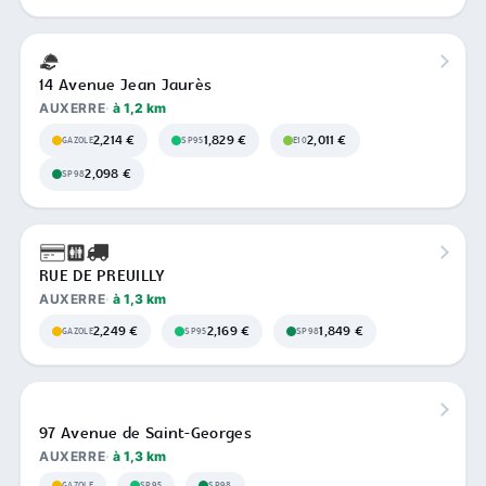
14 Avenue Jean Jaurès
AUXERRE
à 1,2 km
2,214 €
1,829 €
2,011 €
GAZOLE
SP95
E10
2,098 €
SP98
RUE DE PREUILLY
AUXERRE
à 1,3 km
2,249 €
2,169 €
1,849 €
GAZOLE
SP95
SP98
97 Avenue de Saint-Georges
AUXERRE
à 1,3 km
GAZOLE
SP95
SP98