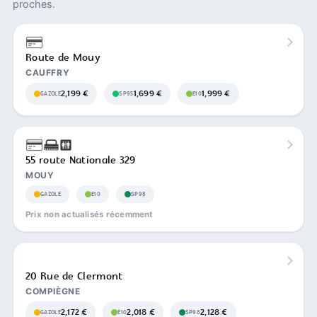
proches.
Route de Mouy
CAUFFRY
2,199 €
1,699 €
1,999 €
GAZOLE
SP95
E10
55 route Nationale 329
MOUY
GAZOLE
E10
SP98
Prix non actualisés récemment
20 Rue de Clermont
COMPIÈGNE
2,172 €
2,018 €
2,128 €
GAZOLE
E10
SP98