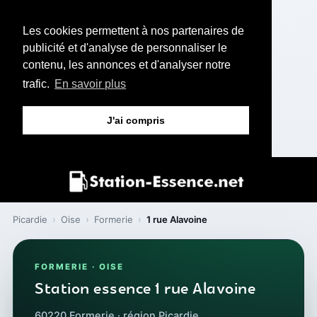
Les cookies permettent à nos partenaires de
publicité et d'analyse de personnaliser le
contenu, les annonces et d'analyser notre
trafic.
En savoir plus
J'ai compris
Picardie
›
Oise
›
Formerie
›
1 rue Alavoine
FORMERIE · OISE
Station essence 1 rue Alavoine
60220 Formerie · région Picardie