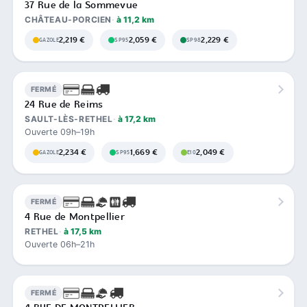
37 Rue de la Sommevue
CHÂTEAU-PORCIEN
à 11,2 km
2,219 €
2,059 €
2,229 €
GAZOLE
SP95
SP98
FERMÉ
24 Rue de Reims
SAULT-LÈS-RETHEL
à 17,2 km
Ouverte 09h–19h
2,234 €
1,669 €
2,049 €
GAZOLE
SP95
E10
FERMÉ
4 Rue de Montpellier
RETHEL
à 17,5 km
Ouverte 06h–21h
FERMÉ