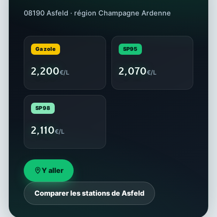
08190 Asfeld · région Champagne Ardenne
Gazole
SP95
2,200
2,070
€/L
€/L
SP98
2,110
€/L
Y aller
Comparer les stations de Asfeld