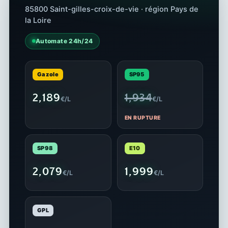
85800 Saint-gilles-croix-de-vie · région Pays de
la Loire
Automate 24h/24
Gazole
SP95
2,189
1,934
€/L
€/L
EN RUPTURE
SP98
E10
2,079
1,999
€/L
€/L
GPL