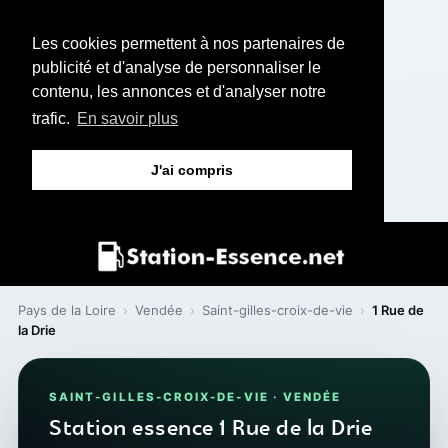
Les cookies permettent à nos partenaires de
publicité et d'analyse de personnaliser le
contenu, les annonces et d'analyser notre
trafic.
En savoir plus
J'ai compris
Pays de la Loire
›
Vendée
›
Saint-gilles-croix-de-vie
›
1 Rue de
la Drie
SAINT-GILLES-CROIX-DE-VIE · VENDÉE
Station essence 1 Rue de la Drie