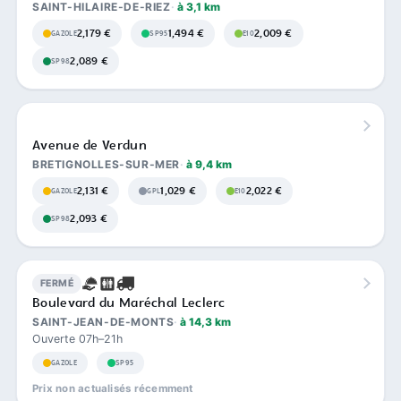
SAINT-HILAIRE-DE-RIEZ
à 3,1 km
2,179 €
1,494 €
2,009 €
GAZOLE
SP95
E10
2,089 €
SP98
Avenue de Verdun
BRETIGNOLLES-SUR-MER
à 9,4 km
2,131 €
1,029 €
2,022 €
GAZOLE
GPL
E10
2,093 €
SP98
FERMÉ
Boulevard du Maréchal Leclerc
SAINT-JEAN-DE-MONTS
à 14,3 km
Ouverte 07h–21h
GAZOLE
SP95
Prix non actualisés récemment