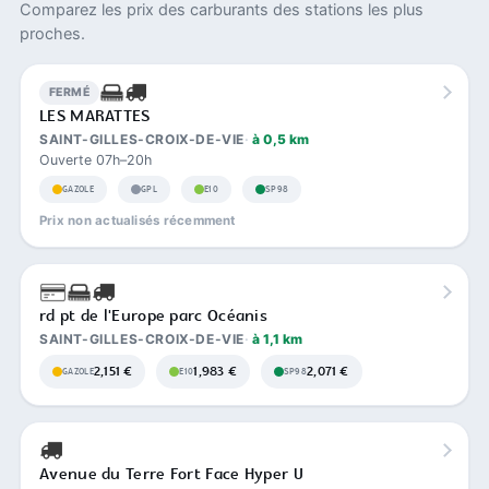
Comparez les prix des carburants des stations les plus
proches.
FERMÉ
LES MARATTES
SAINT-GILLES-CROIX-DE-VIE
à 0,5 km
Ouverte 07h–20h
GAZOLE
GPL
E10
SP98
Prix non actualisés récemment
rd pt de l'Europe parc Océanis
SAINT-GILLES-CROIX-DE-VIE
à 1,1 km
2,151 €
1,983 €
2,071 €
GAZOLE
E10
SP98
Avenue du Terre Fort Face Hyper U