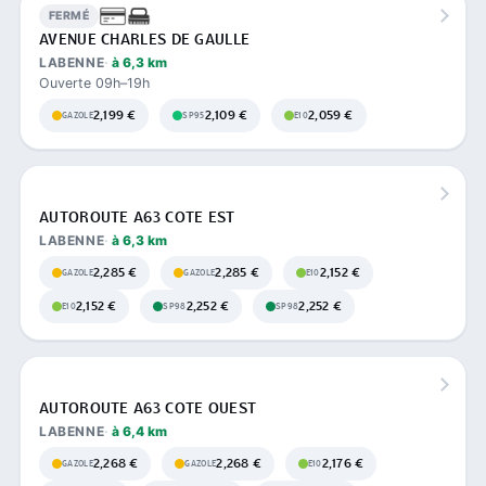
FERMÉ
AVENUE CHARLES DE GAULLE
LABENNE
à 6,3 km
Ouverte 09h–19h
2,199 €
2,109 €
2,059 €
GAZOLE
SP95
E10
AUTOROUTE A63 COTE EST
LABENNE
à 6,3 km
2,285 €
2,285 €
2,152 €
GAZOLE
GAZOLE
E10
2,152 €
2,252 €
2,252 €
E10
SP98
SP98
AUTOROUTE A63 COTE OUEST
LABENNE
à 6,4 km
2,268 €
2,268 €
2,176 €
GAZOLE
GAZOLE
E10