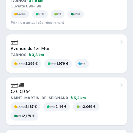
TARNOS
à 1,6 km
Ouverte 09h–19h
GAZOLE
SP95
E10
SP98
Prix non actualisés récemment
Avenue du 1er Mai
TARNOS
à 3,3 km
2,299 €
1,979 €
GAZOLE
SP95
E85
C/C CD 54
SAINT-MARTIN-DE-SEIGNANX
à 5,2 km
2,187 €
2,114 €
2,069 €
GAZOLE
SP95
E10
2,179 €
SP98