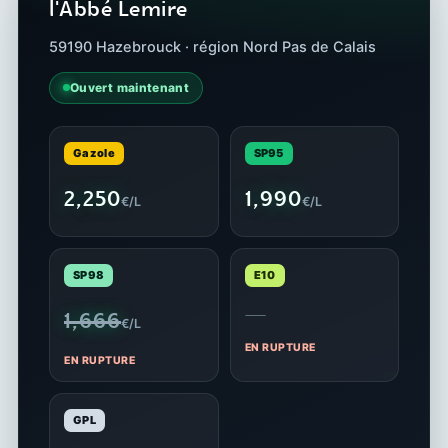
l'Abbé Lemire
59190 Hazebrouck · région Nord Pas de Calais
Ouvert maintenant
Gazole
SP95
2,250
1,990
€/L
€/L
SP98
E10
—
1,666
€/L
EN RUPTURE
EN RUPTURE
GPL