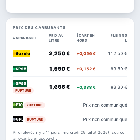
PRIX DES CARBURANTS
PRIX AU
ÉCART EN
PLEIN 50
CARBURANT
LITRE
NORD
L
2,250 €
112,50 €
+0,056 €
Gazole
1,990 €
99,50 €
+0,152 €
SP95
SP98
1,666 €
83,30 €
−0,388 €
RUPTURE
Prix non communiqué
E10
RUPTURE
Prix non communiqué
GPL
RUPTURE
Prix relevés il y a 11 jours (mercredi 29 juillet 2026), source
prix-carburants.gouv.fr.