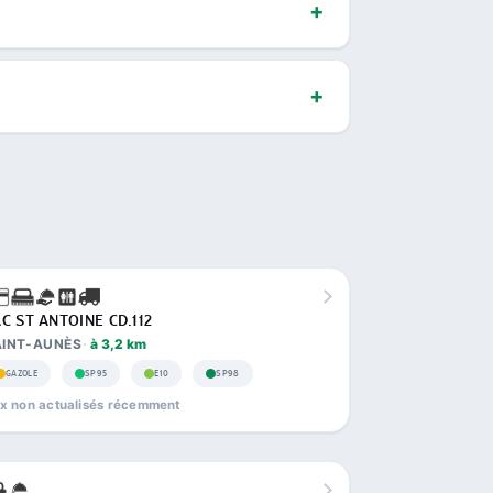
C ST ANTOINE CD.112
AINT-AUNÈS
à 3,2 km
GAZOLE
SP95
E10
SP98
ix non actualisés récemment