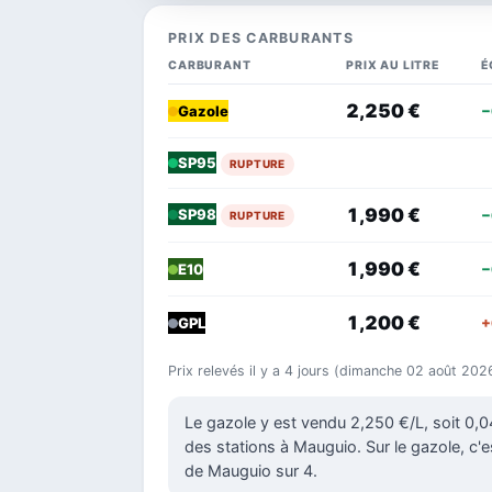
PRIX DES CARBURANTS
CARBURANT
PRIX AU LITRE
É
2,250 €
−
Gazole
SP95
RUPTURE
1,990 €
SP98
−
RUPTURE
1,990 €
−
E10
1,200 €
+
GPL
Prix relevés il y a 4 jours (dimanche 02 août 202
Le gazole y est vendu 2,250 €/L, soit 0
des stations à Mauguio. Sur le gazole, c'e
de Mauguio sur 4.