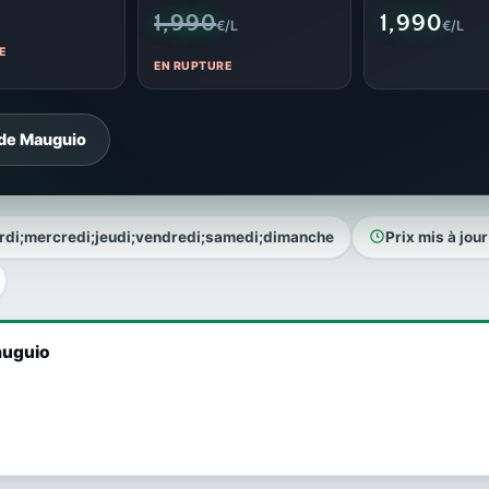
1,990
1,990
€/L
€/L
E
EN RUPTURE
 de Mauguio
ardi;mercredi;jeudi;vendredi;samedi;dimanche
Prix mis à jour 
auguio