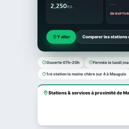
—
2,250
€/L
EN RUPTUR
Y aller
Comparer les stations
Ouverte 07h–20h
Fermée le lundi;m
1re station la moins chère sur 4 à Mauguio
Stations & services à proximité de M