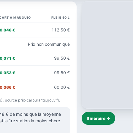
CART À MAUGUIO
PLEIN 50 L
112,50 €
0,048 €
Prix non communiqué
99,50 €
0,071 €
99,50 €
0,053 €
60,00 €
0,066 €
6), source prix-carburants.gouv.fr.
,048 € de moins que la moyenne
Itinéraire →
st la 1re station la moins chère