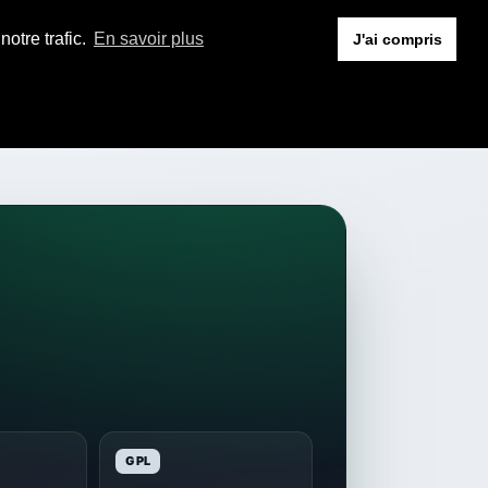
otre trafic.
En savoir plus
J'ai compris
GPL