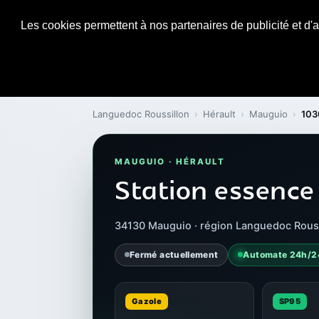
Les cookies permettent à nos partenaires de publicité et d'a
Languedoc Roussillon
›
Hérault
›
Mauguio
›
103
MAUGUIO · HÉRAULT
Station essence
34130 Mauguio · région Languedoc Rous
Fermé actuellement
Automate 24h/2
Gazole
SP95