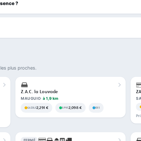
ssence ?
les plus proches.
Z.A.C. la Louvade
ZA
MAUGUIO
à 1,9 km
S
2,291 €
2,098 €
GAZOLE
SP95
E85
Pr
FERMÉ