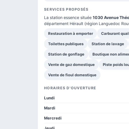
SERVICES PROPOSÉS
La station essence située
1030 Avenue Théo
département Hérault
(région Languedoc Rouss
Restauration à emporter
Carburant qual
Toilettes publiques
Station de lavage
Station de gonflage
Boutique non alime
Vente de gaz domestique
Piste poids lo
Vente de fioul domestique
HORAIRES D'OUVERTURE
Lundi
Mardi
Mercredi
Jeudi