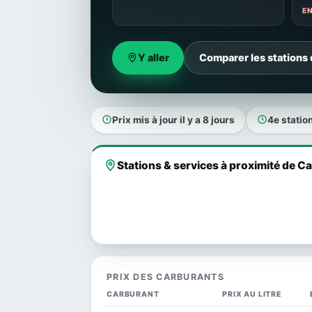
E
Y aller
Comparer les stations
Prix mis à jour il y a 8 jours
4e statio
Stations & services à proximité de C
PRIX DES CARBURANTS
CARBURANT
PRIX AU LITRE