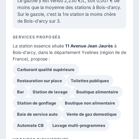
Le gazole y est vendu 2,230 €/L, soit 0,007 € de
moins que la moyenne des stations à Bois-d'arcy.
Sur le gazole, c'est la 1re station la moins chère
de Bois-d'arcy sur 3.
SERVICES PROPOSÉS
La station essence située
11 Avenue Jean Jaurès
à
Bois-d'arcy, dans le
département Yvelines
(région Ile de
France), propose :
Carburant qualité supérieure
Restauration sur place
Toilettes publiques
Bar
Station de lavage
Boutique alimentaire
Station de gonflage
Boutique non alimentaire
Baie de service auto
Vente de gaz domestique
Automate CB
Lavage multi-programmes