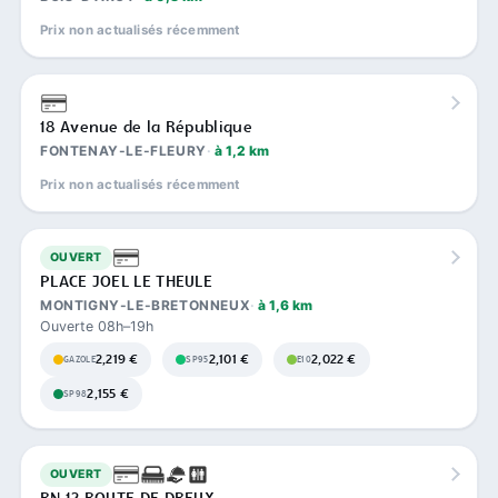
Prix non actualisés récemment
18 Avenue de la République
FONTENAY-LE-FLEURY
à 1,2 km
Prix non actualisés récemment
OUVERT
PLACE JOEL LE THEULE
MONTIGNY-LE-BRETONNEUX
à 1,6 km
Ouverte 08h–19h
2,219 €
2,101 €
2,022 €
GAZOLE
SP95
E10
2,155 €
SP98
OUVERT