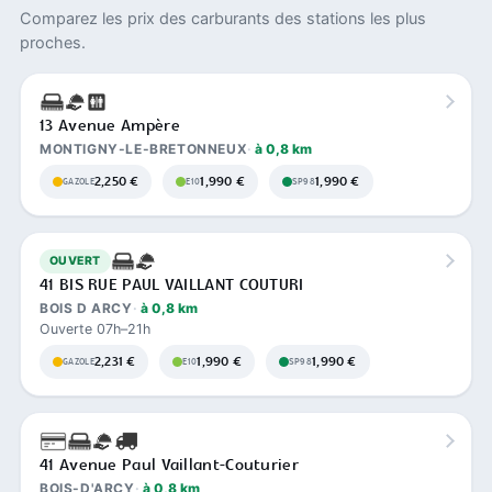
Comparez les prix des carburants des stations les plus
proches.
13 Avenue Ampère
MONTIGNY-LE-BRETONNEUX
à 0,8 km
2,250 €
1,990 €
1,990 €
GAZOLE
E10
SP98
OUVERT
41 BIS RUE PAUL VAILLANT COUTURI
BOIS D ARCY
à 0,8 km
Ouverte 07h–21h
2,231 €
1,990 €
1,990 €
GAZOLE
E10
SP98
41 Avenue Paul Vaillant-Couturier
BOIS-D'ARCY
à 0,8 km