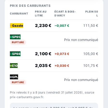
PRIX DES CARBURANTS
PRIX AU
ÉCART À BOIS-
PLEIN 50
CARBURANT
LITRE
D'ARCY
L
2,230 €
111,50 €
−0,007 €
Gazole
SP95
Prix non communiqué
RUPTURE
2,100 €
105,00 €
+0,073 €
SP98
2,035 €
101,75 €
+0,030 €
E10
GPL
Prix non communiqué
RUPTURE
Prix relevés il y a 8 jours (vendredi 31 juillet 2026), source
prix-carburants.gouv.fr.