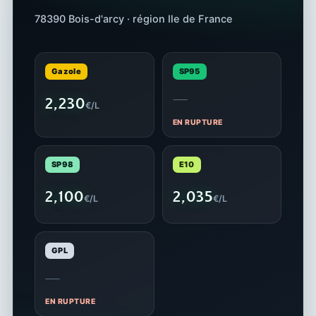
78390 Bois-d'arcy · région Ile de France
Gazole
SP95
—
2,230
€/L
EN RUPTURE
SP98
E10
2,100
2,035
€/L
€/L
GPL
—
EN RUPTURE