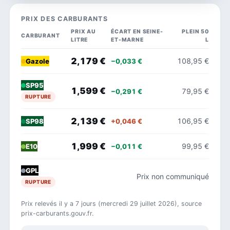
PRIX DES CARBURANTS
PRIX AU
ÉCART EN SEINE-
PLEIN 50
CARBURANT
LITRE
ET-MARNE
L
2,179 €
108,95 €
−0,033 €
Gazole
SP95
1,599 €
79,95 €
−0,291 €
RUPTURE
2,139 €
106,95 €
+0,046 €
SP98
1,999 €
99,95 €
−0,011 €
E10
GPL
Prix non communiqué
RUPTURE
Prix relevés il y a 7 jours (mercredi 29 juillet 2026), source
prix-carburants.gouv.fr.