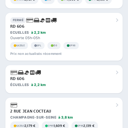
FERMÉ
RD 606
ECUELLES
à 2,2 km
Ouverte 05h–05h
GAZOLE
GPL
E10
SP98
Prix non actualisés récemment
RD 606
ÉCUELLES
à 2,2 km
2 RUE JEAN COCTEAU
CHAMPAGNE-SUR-SEINE
à 3,8 km
2,179 €
1,609 €
2,139 €
GAZOLE
SP95
SP98