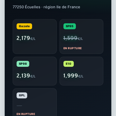
77250 Écuelles · région Ile de France
Gazole
SP95
2,179
1,599
€/L
€/L
EN RUPTURE
SP98
E10
2,139
1,999
€/L
€/L
GPL
—
EN RUPTURE