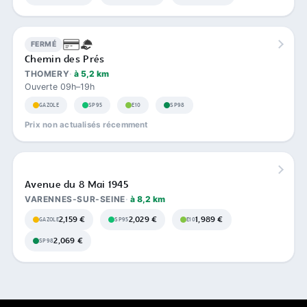
FERMÉ
Chemin des Prés
THOMERY
à 5,2 km
Ouverte 09h–19h
GAZOLE
SP95
E10
SP98
Prix non actualisés récemment
Avenue du 8 Mai 1945
VARENNES-SUR-SEINE
à 8,2 km
2,159 €
2,029 €
1,989 €
GAZOLE
SP95
E10
2,069 €
SP98