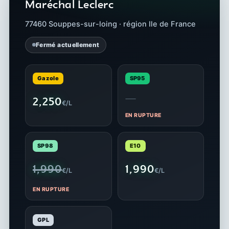
Maréchal Leclerc
77460 Souppes-sur-loing · région Ile de France
Fermé actuellement
Gazole
SP95
—
2,250
€/L
EN RUPTURE
SP98
E10
1,990
1,990
€/L
€/L
EN RUPTURE
GPL