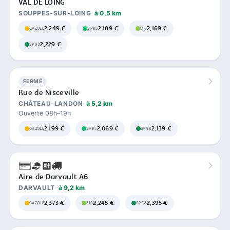
VAL DE LOING
SOUPPES-SUR-LOING
à 0,5 km
2,249 €
2,189 €
2,169 €
GAZOLE
SP95
E10
2,229 €
SP98
FERMÉ
Rue de Nisceville
CHÂTEAU-LANDON
à 5,2 km
Ouverte 08h–19h
2,199 €
2,069 €
2,139 €
GAZOLE
SP95
SP98
Aire de Darvault A6
DARVAULT
à 9,2 km
2,373 €
2,245 €
2,395 €
GAZOLE
E10
SP98