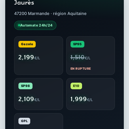
Jaurès
47200 Marmande · région Aquitaine
Automate 24h/24
Gazole
SP95
2,199
1,510
€/L
€/L
EN RUPTURE
SP98
E10
2,109
1,999
€/L
€/L
GPL