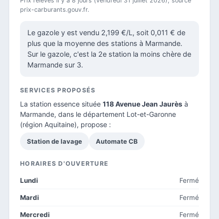
Prix relevés il y a 8 jours (vendredi 31 juillet 2026), source
prix-carburants.gouv.fr.
Le gazole y est vendu 2,199 €/L, soit 0,011 € de
plus que la moyenne des stations à Marmande.
Sur le gazole, c'est la 2e station la moins chère de
Marmande sur 3.
SERVICES PROPOSÉS
La station essence située
118 Avenue Jean Jaurès
à
Marmande, dans le
département Lot-et-Garonne
(région Aquitaine), propose :
Station de lavage
Automate CB
HORAIRES D'OUVERTURE
Lundi
Fermé
Mardi
Fermé
Mercredi
Fermé