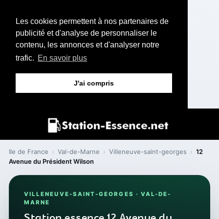
Les cookies permettent à nos partenaires de
publicité et d'analyse de personnaliser le
contenu, les annonces et d'analyser notre
trafic.
En savoir plus
J'ai compris
Ile de France
›
Val-de-Marne
›
Villeneuve-saint-georges
›
12
Avenue du Président Wilson
VILLENEUVE-SAINT-GEORGES · VAL-DE-
MARNE
Station essence 12 Avenue du