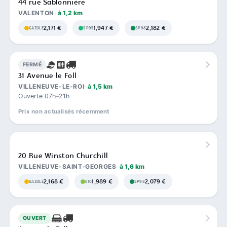
44 rue Sablonnière
VALENTON
à 1,2 km
2,171 €
1,947 €
2,182 €
GAZOLE
SP95
SP98
FERMÉ
31 Avenue le Foll
VILLENEUVE-LE-ROI
à 1,5 km
Ouverte 07h–21h
Prix non actualisés récemment
20 Rue Winston Churchill
VILLENEUVE-SAINT-GEORGES
à 1,6 km
2,168 €
1,989 €
2,079 €
GAZOLE
E10
SP98
OUVERT