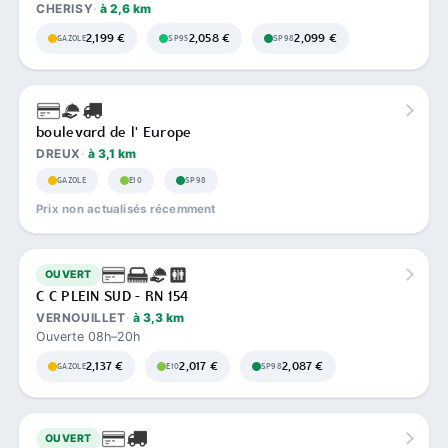
CHERISY
à 2,6 km
2,199 €
2,058 €
2,099 €
GAZOLE
SP95
SP98
boulevard de l' Europe
DREUX
à 3,1 km
GAZOLE
E10
SP98
Prix non actualisés récemment
OUVERT
C C PLEIN SUD - RN 154
VERNOUILLET
à 3,3 km
Ouverte 08h–20h
2,137 €
2,017 €
2,087 €
GAZOLE
E10
SP98
OUVERT