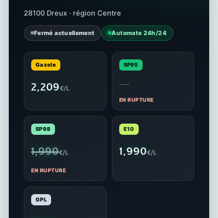
28100 Dreux · région Centre
Fermé actuellement
Automate 24h/24
Gazole
SP95
—
2,209
€/L
EN RUPTURE
SP98
E10
1,990
1,990
€/L
€/L
EN RUPTURE
GPL