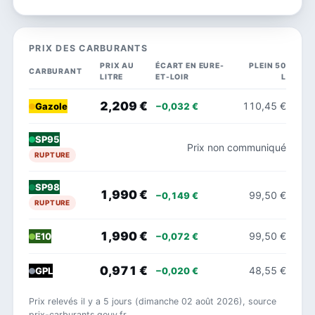
PRIX DES CARBURANTS
PRIX AU
ÉCART EN EURE-
PLEIN 50
CARBURANT
LITRE
ET-LOIR
L
2,209 €
110,45 €
−0,032 €
Gazole
SP95
Prix non communiqué
RUPTURE
SP98
1,990 €
99,50 €
−0,149 €
RUPTURE
1,990 €
99,50 €
−0,072 €
E10
0,971 €
48,55 €
−0,020 €
GPL
Prix relevés il y a 5 jours (dimanche 02 août 2026), source
prix-carburants.gouv.fr.