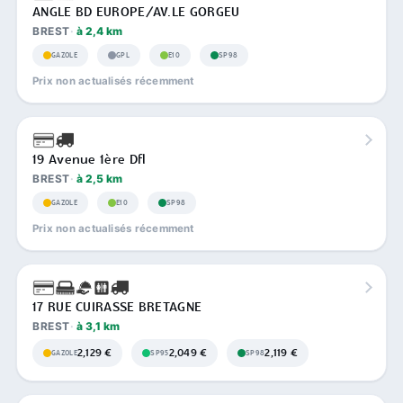
ANGLE BD EUROPE/AV.LE GORGEU
BREST
à 2,4 km
GAZOLE
GPL
E10
SP98
Prix non actualisés récemment
19 Avenue 1ère Dfl
BREST
à 2,5 km
GAZOLE
E10
SP98
Prix non actualisés récemment
17 RUE CUIRASSE BRETAGNE
BREST
à 3,1 km
2,129 €
2,049 €
2,119 €
GAZOLE
SP95
SP98