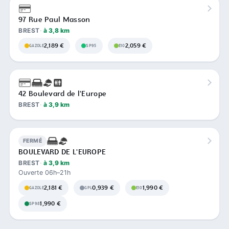
97 Rue Paul Masson
BREST
à 3,8 km
2,189 €
2,059 €
GAZOLE
SP95
E10
42 Boulevard de l'Europe
BREST
à 3,9 km
FERMÉ
BOULEVARD DE L'EUROPE
BREST
à 3,9 km
Ouverte 06h–21h
2,181 €
0,939 €
1,990 €
GAZOLE
GPL
E10
1,990 €
SP98