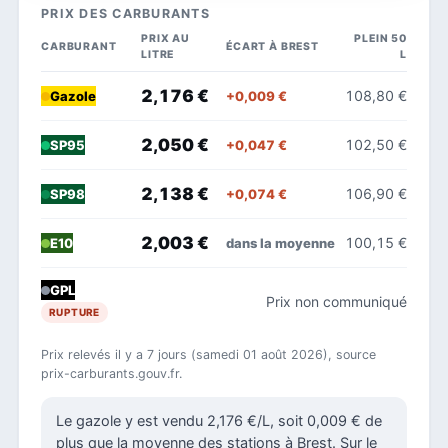
PRIX DES CARBURANTS
PRIX AU
PLEIN 50
CARBURANT
ÉCART À BREST
LITRE
L
2,176 €
108,80 €
+0,009 €
Gazole
2,050 €
102,50 €
+0,047 €
SP95
2,138 €
106,90 €
+0,074 €
SP98
2,003 €
100,15 €
dans la moyenne
E10
GPL
Prix non communiqué
RUPTURE
Prix relevés il y a 7 jours (samedi 01 août 2026), source
prix-carburants.gouv.fr.
Le gazole y est vendu 2,176 €/L, soit 0,009 € de
plus que la moyenne des stations à Brest. Sur le