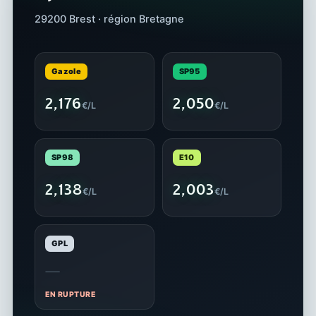
29200 Brest · région Bretagne
Gazole
SP95
2,176
2,050
€/L
€/L
SP98
E10
2,138
2,003
€/L
€/L
GPL
—
EN RUPTURE