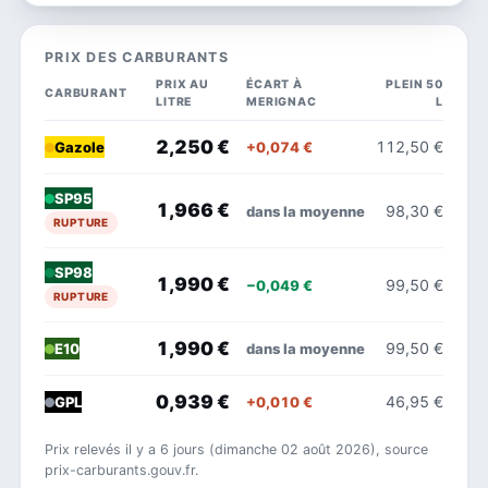
PRIX DES CARBURANTS
PRIX AU
ÉCART À
PLEIN 50
CARBURANT
LITRE
MERIGNAC
L
2,250 €
112,50 €
+0,074 €
Gazole
SP95
1,966 €
98,30 €
dans la moyenne
RUPTURE
SP98
1,990 €
99,50 €
−0,049 €
RUPTURE
1,990 €
99,50 €
dans la moyenne
E10
0,939 €
46,95 €
+0,010 €
GPL
Prix relevés il y a 6 jours (dimanche 02 août 2026), source
prix-carburants.gouv.fr.