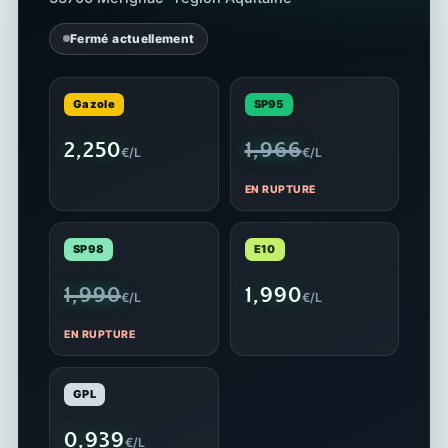
Fermé actuellement
Gazole
SP95
2,250
1,966
€/L
€/L
EN RUPTURE
SP98
E10
1,990
1,990
€/L
€/L
EN RUPTURE
GPL
0,939
€/L