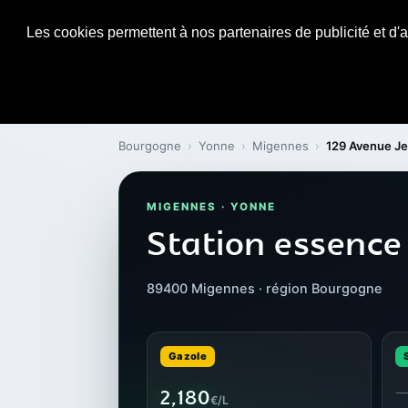
Les cookies permettent à nos partenaires de publicité et d'a
Bourgogne
›
Yonne
›
Migennes
›
129 Avenue Je
MIGENNES · YONNE
Station essence
89400 Migennes · région Bourgogne
Gazole
2,180
€/L