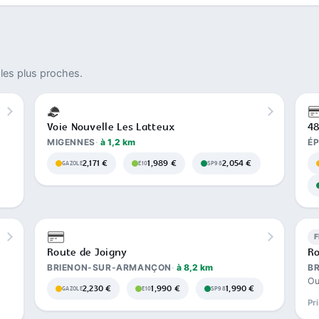
les plus proches.
Voie Nouvelle Les Latteux
48
MIGENNES
à 1,2 km
É
2,171 €
1,989 €
2,054 €
GAZOLE
E10
SP98
Route de Joigny
Ro
BRIENON-SUR-ARMANÇON
à 8,2 km
B
Ou
2,230 €
1,990 €
1,990 €
GAZOLE
E10
SP98
Pr