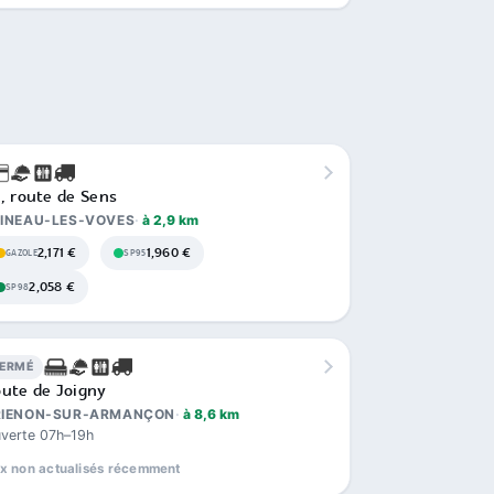
, route de Sens
PINEAU-LES-VOVES
à 2,9 km
2,171 €
1,960 €
GAZOLE
SP95
2,058 €
SP98
FERMÉ
ute de Joigny
RIENON-SUR-ARMANÇON
à 8,6 km
verte 07h–19h
ix non actualisés récemment