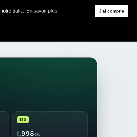
otre trafic.
En savoir plus
J'ai compris
E10
1,998
€/L