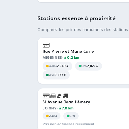
Stations essence à proximité
Comparez les prix des carburants des stations 
Rue Pierre et Marie Curie
MIGENNES
à 0,2 km
2,249 €
2,169 €
GAZOLE
SP95
2,199 €
SP98
31 Avenue Jean Hémery
JOIGNY
à 7,0 km
GAZOLE
SP95
Prix non actualisés récemment