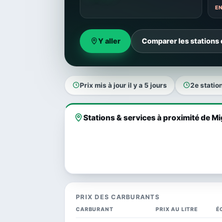
E
Y aller
Comparer les stations
Prix mis à jour il y a 5 jours
2e statio
Stations & services à proximité de M
PRIX DES CARBURANTS
CARBURANT
PRIX AU LITRE
É