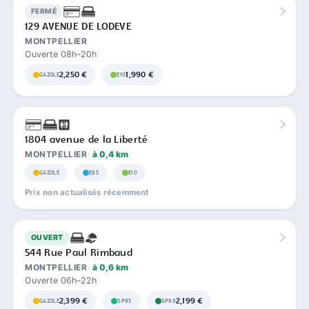
FERMÉ
129 AVENUE DE LODEVE
MONTPELLIER
Ouverte 08h–20h
2,250 €
1,990 €
GAZOLE
E10
1804 avenue de la Liberté
MONTPELLIER
à 0,4 km
GAZOLE
E85
E10
Prix non actualisés récemment
OUVERT
544 Rue Paul Rimbaud
MONTPELLIER
à 0,6 km
Ouverte 06h–22h
2,399 €
2,199 €
GAZOLE
SP95
SP98