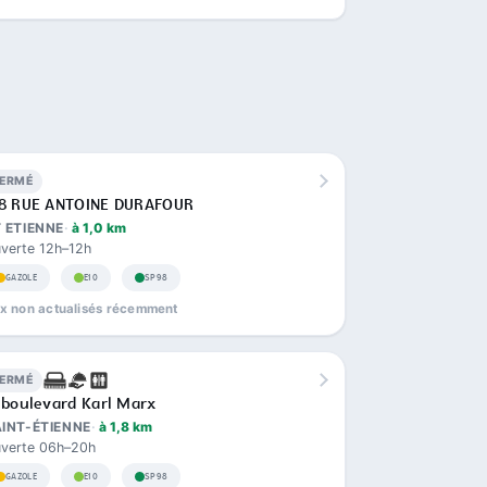
FERMÉ
48 RUE ANTOINE DURAFOUR
 ETIENNE
à 1,0 km
verte 12h–12h
GAZOLE
E10
SP98
ix non actualisés récemment
FERMÉ
 boulevard Karl Marx
INT-ÉTIENNE
à 1,8 km
verte 06h–20h
GAZOLE
E10
SP98