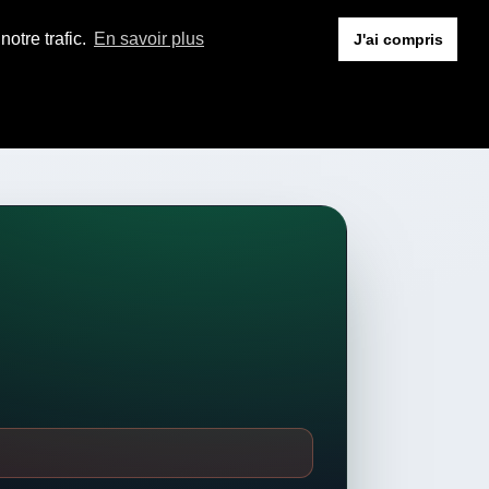
otre trafic.
En savoir plus
J'ai compris