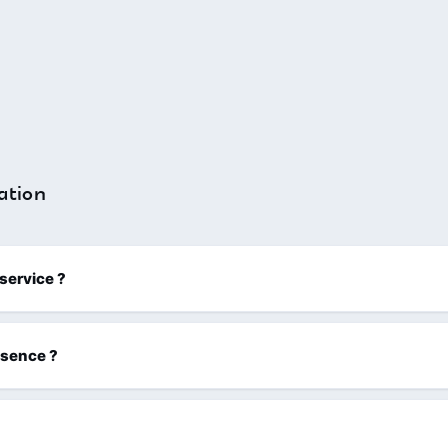
ation
 service ?
ssence ?