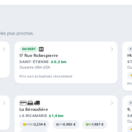
les plus proches.
OUVERT
17 Rue Robespierre
1
SAINT-ÉTIENNE
à 0,2 km
ST
Ouverte 06h–20h
Ou
Prix non actualisés récemment
Pr
La Béraudière
9,
LA RICAMARIE
à 1,4 km
SA
Ou
2,234 €
0,965 €
1,987 €
GAZOLE
GPL
E10