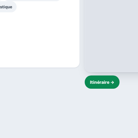
stique
Itinéraire →