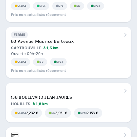
GAZOLE
SP95
GPL
E10
SP98
Prix non actualisés récemment
FERMÉ
80 Avenue Maurice Berteaux
SARTROUVILLE
à 1,5 km
Ouverte 09h–20h
GAZOLE
E10
SP98
Prix non actualisés récemment
138 BOULEVARD JEAN JAURES
HOUILLES
à 1,8 km
2,232 €
2,031 €
2,153 €
GAZOLE
E10
SP98