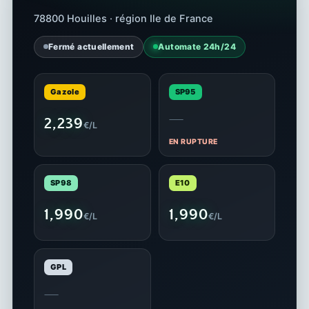
78800 Houilles · région Ile de France
Fermé actuellement
Automate 24h/24
Gazole
SP95
—
2,239
€/L
EN RUPTURE
SP98
E10
1,990
1,990
€/L
€/L
GPL
—