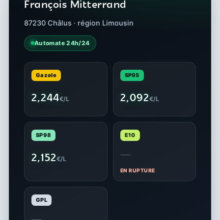
François Mitterrand
87230 Châlus · région Limousin
Automate 24h/24
Gazole
SP95
2,244
2,092
€/L
€/L
SP98
E10
—
2,152
€/L
EN RUPTURE
GPL
—