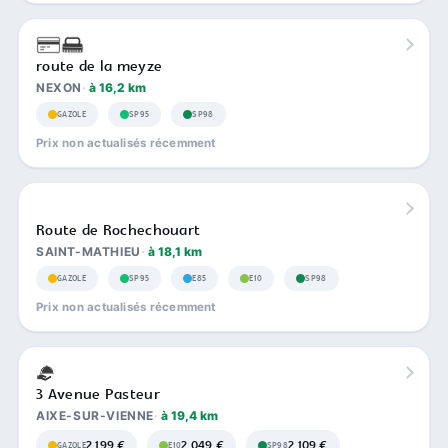
route de la meyze
NEXON
à 16,2 km
GAZOLE
SP95
SP98
Prix non actualisés récemment
Route de Rochechouart
SAINT-MATHIEU
à 18,1 km
GAZOLE
SP95
E85
E10
SP98
Prix non actualisés récemment
3 Avenue Pasteur
AIXE-SUR-VIENNE
à 19,4 km
2,199 €
2,049 €
2,109 €
GAZOLE
E10
SP98