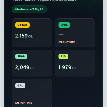
Automate 24h/24
Gazole
SP95
—
2,159
€/L
EN RUPTURE
SP98
E10
2,049
1,979
€/L
€/L
GPL
—
EN RUPTURE