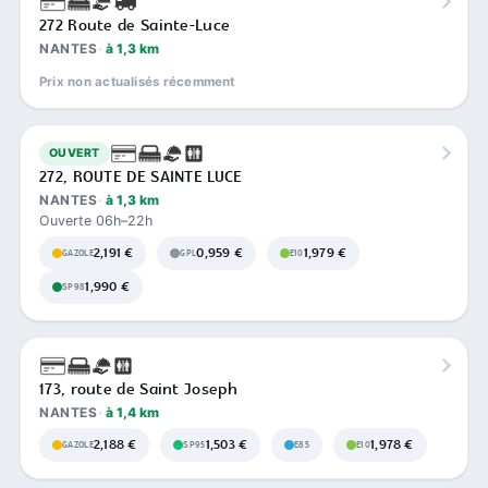
272 Route de Sainte-Luce
NANTES
à 1,3 km
Prix non actualisés récemment
OUVERT
272, ROUTE DE SAINTE LUCE
NANTES
à 1,3 km
Ouverte 06h–22h
2,191 €
0,959 €
1,979 €
GAZOLE
GPL
E10
1,990 €
SP98
173, route de Saint Joseph
NANTES
à 1,4 km
2,188 €
1,503 €
1,978 €
GAZOLE
SP95
E85
E10