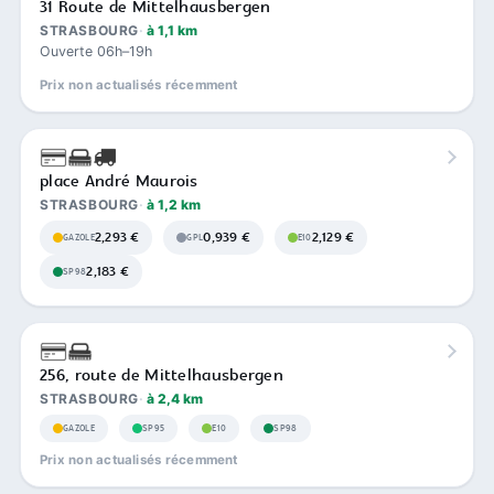
31 Route de Mittelhausbergen
STRASBOURG
à 1,1 km
Ouverte 06h–19h
Prix non actualisés récemment
place André Maurois
STRASBOURG
à 1,2 km
2,293 €
0,939 €
2,129 €
GAZOLE
GPL
E10
2,183 €
SP98
256, route de Mittelhausbergen
STRASBOURG
à 2,4 km
GAZOLE
SP95
E10
SP98
Prix non actualisés récemment