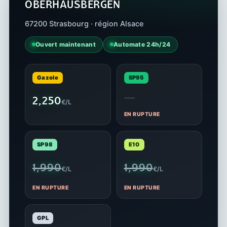
OBERHAUSBERGEN
67200 Strasbourg · région Alsace
Ouvert maintenant
Automate 24h/24
Gazole
SP95
—
2,250
€/L
EN RUPTURE
SP98
E10
1,990
1,990
€/L
€/L
EN RUPTURE
EN RUPTURE
GPL