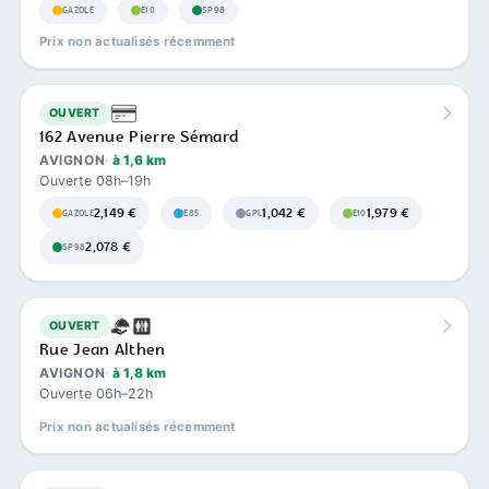
GAZOLE
E10
SP98
Prix non actualisés récemment
OUVERT
162 Avenue Pierre Sémard
AVIGNON
à 1,6 km
Ouverte 08h–19h
2,149 €
1,042 €
1,979 €
GAZOLE
E85
GPL
E10
2,078 €
SP98
OUVERT
Rue Jean Althen
AVIGNON
à 1,8 km
Ouverte 06h–22h
Prix non actualisés récemment