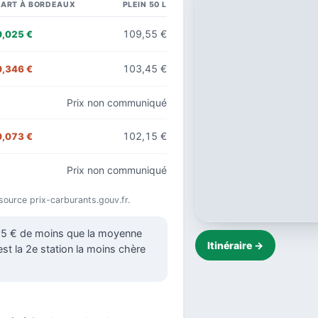
CART À BORDEAUX
PLEIN 50 L
109,55 €
0,025 €
103,45 €
0,346 €
Prix non communiqué
102,15 €
0,073 €
Prix non communiqué
, source prix-carburants.gouv.fr.
025 € de moins que la moyenne
Itinéraire →
est la 2e station la moins chère