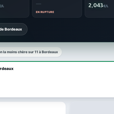
—
2,043
€/L
€/L
EN RUPTURE
 de Bordeaux
on la moins chère sur 11 à Bordeaux
ordeaux