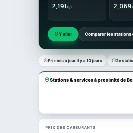
2,191
2,069
€/L
Y aller
Comparer les stations
Prix mis à jour il y a 10 jours
2e stati
Stations & services à proximité de B
PRIX DES CARBURANTS