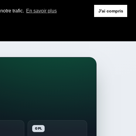
otre trafic.
En savoir plus
J'ai compris
GPL