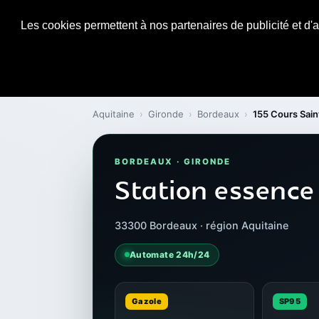
Les cookies permettent à nos partenaires de publicité et d'a
Aquitaine
›
Gironde
›
Bordeaux
›
155 Cours Sain
BORDEAUX · GIRONDE
Station essence 
33300 Bordeaux · région Aquitaine
Automate 24h/24
Gazole
SP95