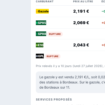
CARBURANT
PRIX AU LITRE
É
2,191 €
−
Gazole
2,069 €
+
SP95
SP98
RUPTURE
2,043 €
+
E10
GPL
RUPTURE
Prix relevés il y a 10 jours (lundi 27 juillet 2026)
Le gazole y est vendu 2,191 €/L, soit 0,
des stations à Bordeaux. Sur le gazole, c'
de Bordeaux sur 11.
SERVICES PROPOSÉS