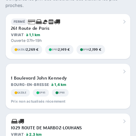
proches.
FERMÉ
261 Route de Paris
VIRIAT
à 1,1 km
Ouverte 07h–19h
2,269 €
2,149 €
2,199 €
GAZOLE
SP95
SP98
1 Boulevard John Kennedy
BOURG-EN-BRESSE
à 1,4 km
GAZOLE
SP95
SP98
Prix non actualisés récemment
1029 ROUTE DE MARBOZ-LOUHANS
VIRIAT
à 2,3 km