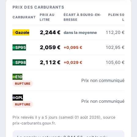
PRIX DES CARBURANTS
PRIX AU
ÉCART À BOURG-EN-
PLEIN 50
CARBURANT
LITRE
BRESSE
L
2,244 €
112,20 €
dans la moyenne
Gazole
2,059 €
102,95 €
+0,095 €
SP95
2,112 €
105,60 €
+0,029 €
SP98
E10
Prix non communiqué
RUPTURE
GPL
Prix non communiqué
RUPTURE
Prix relevés il y a 5 jours (samedi 01 août 2026), source
prix-carburants.gouv.fr.