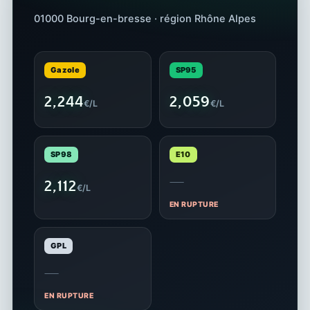
01000 Bourg-en-bresse · région Rhône Alpes
Gazole
SP95
2,244
2,059
€/L
€/L
SP98
E10
—
2,112
€/L
EN RUPTURE
GPL
—
EN RUPTURE