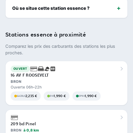
Où se situe cette station essence ?
Stations essence à proximité
Comparez les prix des carburants des stations les plus
proches.
OUVERT
16 AV F ROOSEVELT
BRON
Ouverte 06h–22h
2,235 €
1,990 €
1,990 €
GAZOLE
E10
SP98
209 bd Pinel
BRON
à 0,8 km