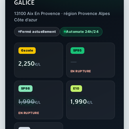
GALICE
13100 Aix En Provence · région Provence Alpes
Côte d'azur
Fermé actuellement
Automate 24h/24
Gazole
SP95
—
2,250
€/L
EN RUPTURE
SP98
E10
1,990
1,990
€/L
€/L
EN RUPTURE