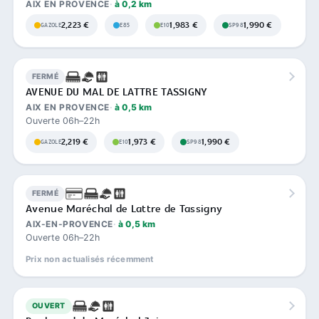
AIX EN PROVENCE
à 0,2 km
2,223 €
1,983 €
1,990 €
GAZOLE
E85
E10
SP98
FERMÉ
AVENUE DU MAL DE LATTRE TASSIGNY
AIX EN PROVENCE
à 0,5 km
Ouverte 06h–22h
2,219 €
1,973 €
1,990 €
GAZOLE
E10
SP98
FERMÉ
Avenue Maréchal de Lattre de Tassigny
AIX-EN-PROVENCE
à 0,5 km
Ouverte 06h–22h
Prix non actualisés récemment
OUVERT