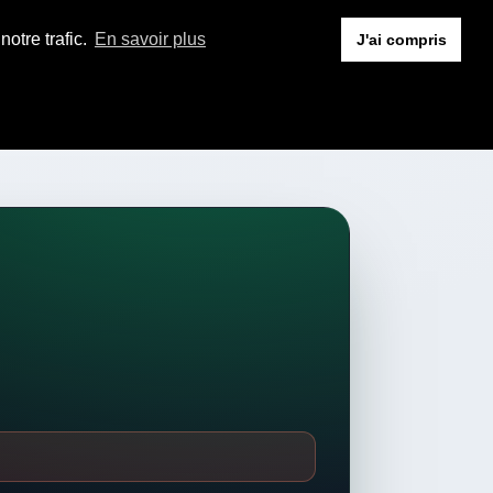
otre trafic.
En savoir plus
J'ai compris