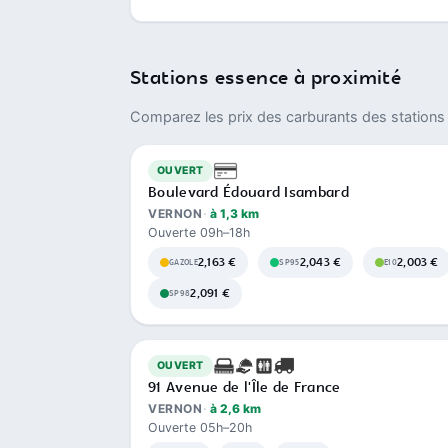
Stations essence à proximité
Comparez les prix des carburants des stations 
OUVERT
Boulevard Édouard Isambard
VERNON
à 1,3 km
Ouverte 09h–18h
2,163 €
2,043 €
2,003 €
GAZOLE
SP95
E10
2,091 €
SP98
OUVERT
91 Avenue de l'Île de France
VERNON
à 2,6 km
Ouverte 05h–20h