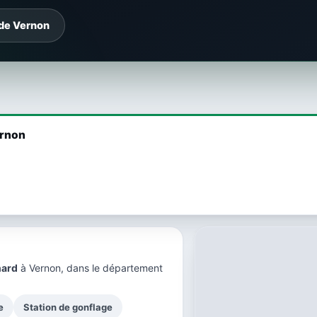
 de Vernon
ernon
nard
à Vernon, dans le
département
e
Station de gonflage