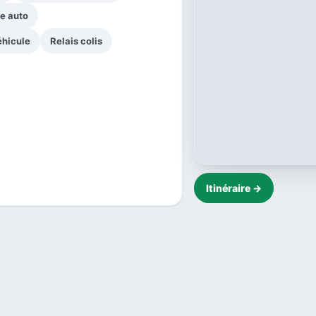
ce auto
éhicule
Relais colis
Itinéraire →