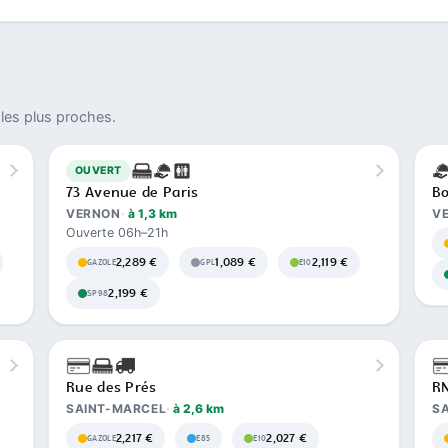
les plus proches.
OUVERT
73 Avenue de Paris
Bo
VERNON
à 1,3 km
V
Ouverte 06h–21h
2,289 €
1,089 €
2,119 €
GAZOLE
GPL
E10
2,199 €
SP98
Rue des Prés
RN
SAINT-MARCEL
à 2,6 km
SA
2,217 €
2,027 €
GAZOLE
E85
E10