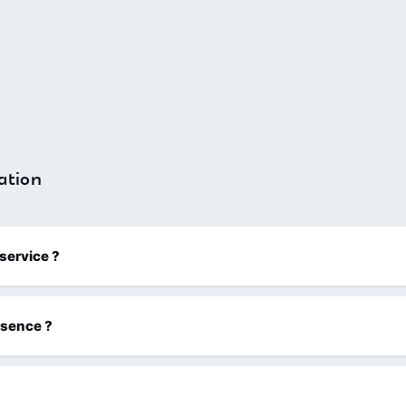
ation
 service ?
ssence ?