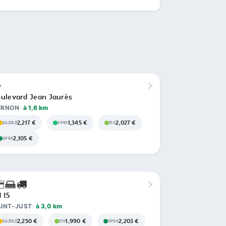
ulevard Jean Jaurès
ERNON
à 1,6 km
2,217 €
1,345 €
2,027 €
GAZOLE
SP95
E10
2,105 €
SP98
 15
INT-JUST
à 3,0 km
2,250 €
1,990 €
2,203 €
GAZOLE
E10
SP98