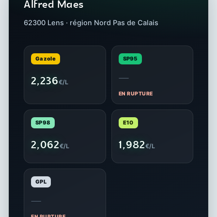
Alfred Maes
62300 Lens · région Nord Pas de Calais
Gazole
SP95
—
2,236
€/L
EN RUPTURE
SP98
E10
2,062
1,982
€/L
€/L
GPL
—
EN RUPTURE