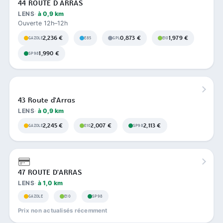
44 ROUTE D ARRAS
LENS
à 0,9 km
Ouverte 12h–12h
2,236 €
0,873 €
1,979 €
GAZOLE
E85
GPL
E10
1,990 €
SP98
43 Route d'Arras
LENS
à 0,9 km
2,245 €
2,007 €
2,113 €
GAZOLE
E10
SP98
47 ROUTE D'ARRAS
LENS
à 1,0 km
GAZOLE
E10
SP98
Prix non actualisés récemment