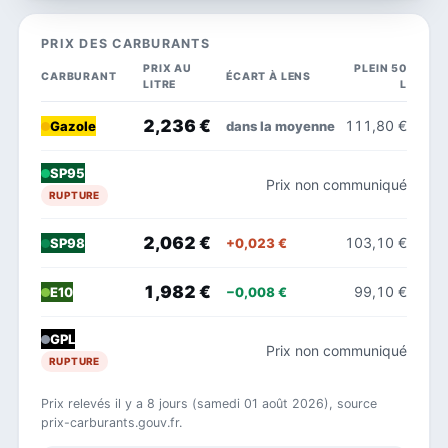
PRIX DES CARBURANTS
PRIX AU
PLEIN 50
CARBURANT
ÉCART À LENS
LITRE
L
2,236 €
111,80 €
dans la moyenne
Gazole
SP95
Prix non communiqué
RUPTURE
2,062 €
103,10 €
+0,023 €
SP98
1,982 €
99,10 €
−0,008 €
E10
GPL
Prix non communiqué
RUPTURE
Prix relevés il y a 8 jours (samedi 01 août 2026), source
prix-carburants.gouv.fr.