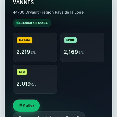
VANNES
44700 Orvault · région Pays de la Loire
Automate 24h/24
Gazole
SP98
2,219
2,169
€/L
€/L
E10
2,019
€/L
Y aller