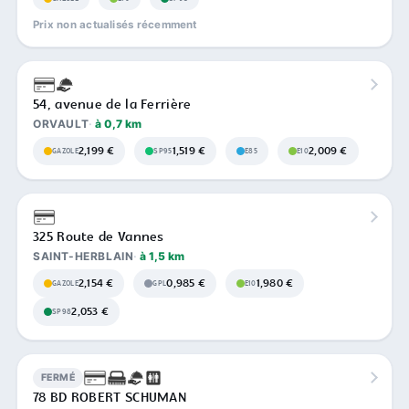
Prix non actualisés récemment
54, avenue de la Ferrière
ORVAULT
à 0,7 km
2,199 €
1,519 €
2,009 €
GAZOLE
SP95
E85
E10
325 Route de Vannes
SAINT-HERBLAIN
à 1,5 km
2,154 €
0,985 €
1,980 €
GAZOLE
GPL
E10
2,053 €
SP98
FERMÉ
78 BD ROBERT SCHUMAN