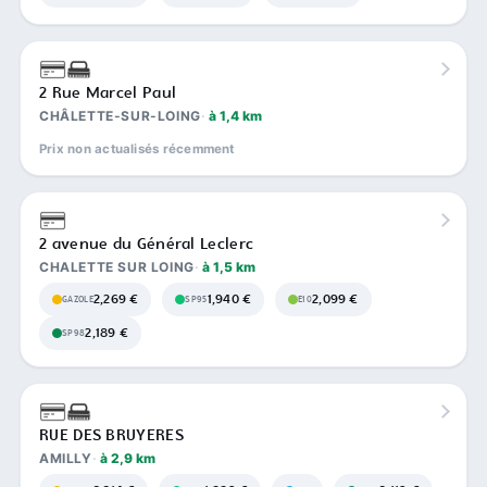
2 Rue Marcel Paul
CHÂLETTE-SUR-LOING
à 1,4 km
Prix non actualisés récemment
2 avenue du Général Leclerc
CHALETTE SUR LOING
à 1,5 km
2,269 €
1,940 €
2,099 €
GAZOLE
SP95
E10
2,189 €
SP98
RUE DES BRUYERES
AMILLY
à 2,9 km