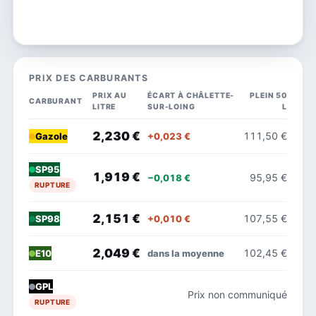
PRIX DES CARBURANTS
PRIX AU
ÉCART À CHÂLETTE-
PLEIN 50
CARBURANT
LITRE
SUR-LOING
L
2,230 €
111,50 €
+0,023 €
Gazole
SP95
1,919 €
95,95 €
−0,018 €
RUPTURE
2,151 €
107,55 €
+0,010 €
SP98
2,049 €
102,45 €
dans la moyenne
E10
GPL
Prix non communiqué
RUPTURE