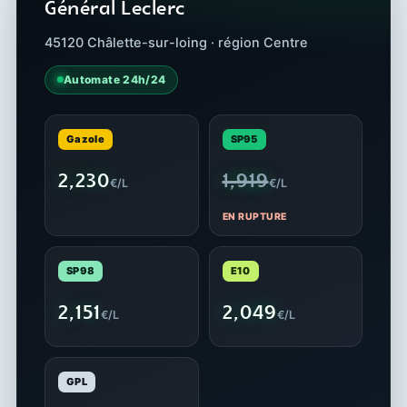
Général Leclerc
45120 Châlette-sur-loing · région Centre
Automate 24h/24
Gazole
SP95
2,230
1,919
€/L
€/L
EN RUPTURE
SP98
E10
2,151
2,049
€/L
€/L
GPL