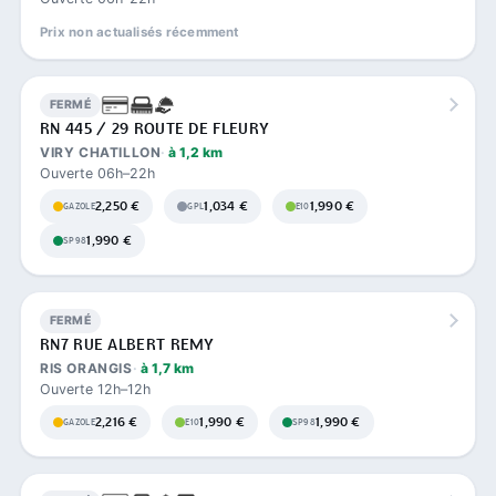
Prix non actualisés récemment
FERMÉ
RN 445 / 29 ROUTE DE FLEURY
VIRY CHATILLON
à 1,2 km
Ouverte 06h–22h
2,250 €
1,034 €
1,990 €
GAZOLE
GPL
E10
1,990 €
SP98
FERMÉ
RN7 RUE ALBERT REMY
RIS ORANGIS
à 1,7 km
Ouverte 12h–12h
2,216 €
1,990 €
1,990 €
GAZOLE
E10
SP98