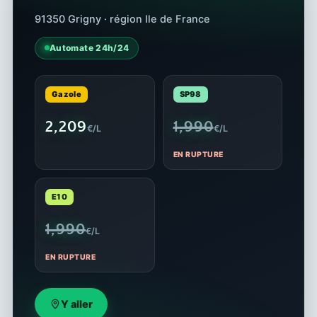
91350 Grigny · région Ile de France
Automate 24h/24
Gazole
SP98
2,209
1,990
€/L
€/L
EN RUPTURE
E10
1,990
€/L
EN RUPTURE
Y aller