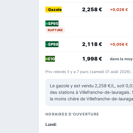
2,258 €
+0,026 €
Gazole
SP95
RUPTURE
2,118 €
+0,056 €
SP98
1,998 €
dans la mo
E10
Prix relevés il y a 7 jours (samedi 01 août 2026),
Le gazole y est vendu 2,258 €/L, soit 0,
des stations à Villefranche-de-lauragais. S
la moins chère de Villefranche-de-lauraga
HORAIRES D'OUVERTURE
Lundi