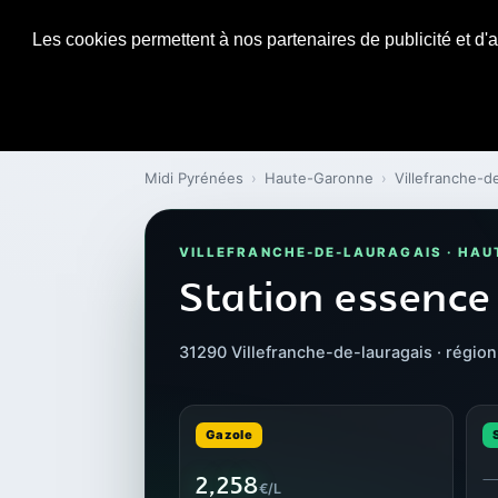
Les cookies permettent à nos partenaires de publicité et d'a
Midi Pyrénées
›
Haute-Garonne
›
Villefranche-d
VILLEFRANCHE-DE-LAURAGAIS · HA
Station essence
31290 Villefranche-de-lauragais · régio
Gazole
2,258
€/L