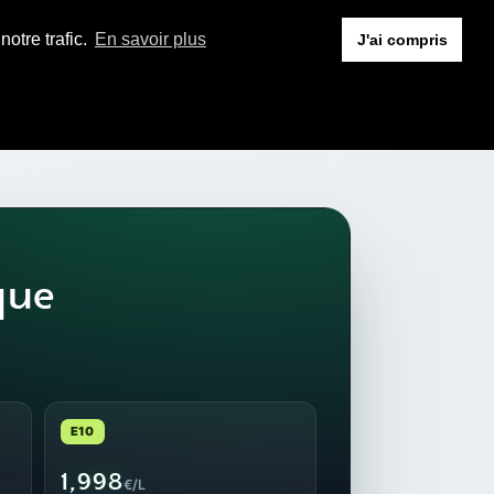
otre trafic.
En savoir plus
J'ai compris
que
E10
1,998
€/L