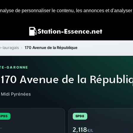
nalyse de personnaliser le contenu, les annonces et d'analyser n
e-lauragais
›
170 Avenue de la République
UTE-GARONNE
 170 Avenue de la Républi
n Midi Pyrénées
SP95
SP98
—
2,118
€/L