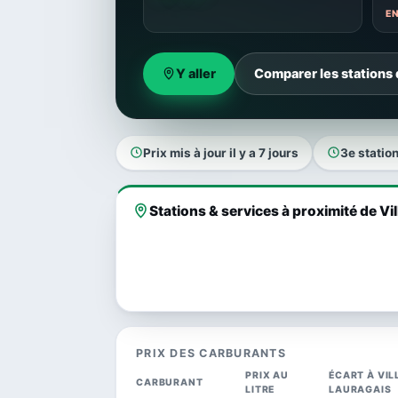
E
Y aller
Comparer les stations 
Prix mis à jour il y a 7 jours
3e statio
Stations & services à proximité de V
PRIX DES CARBURANTS
PRIX AU
ÉCART À VI
CARBURANT
LITRE
LAURAGAIS