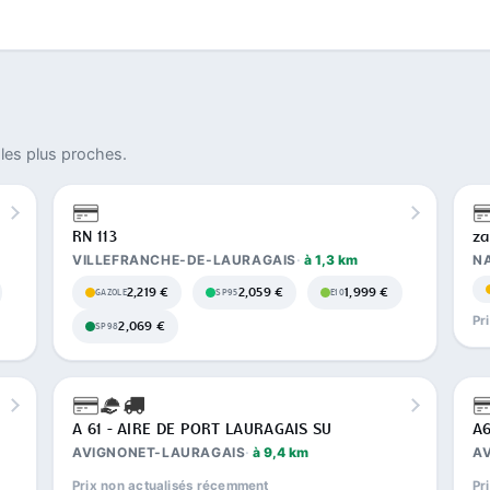
les plus proches.
RN 113
za
VILLEFRANCHE-DE-LAURAGAIS
à 1,3 km
N
2,219 €
2,059 €
1,999 €
GAZOLE
SP95
E10
Pr
2,069 €
SP98
A 61 - AIRE DE PORT LAURAGAIS SU
A6
AVIGNONET-LAURAGAIS
à 9,4 km
A
Prix non actualisés récemment
Pr