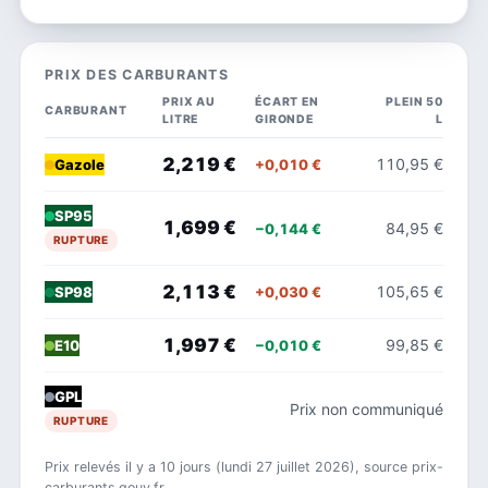
PRIX DES CARBURANTS
PRIX AU
ÉCART EN
PLEIN 50
CARBURANT
LITRE
GIRONDE
L
2,219 €
110,95 €
+0,010 €
Gazole
SP95
1,699 €
84,95 €
−0,144 €
RUPTURE
2,113 €
105,65 €
+0,030 €
SP98
1,997 €
99,85 €
−0,010 €
E10
GPL
Prix non communiqué
RUPTURE
Prix relevés il y a 10 jours (lundi 27 juillet 2026), source prix-
carburants.gouv.fr.