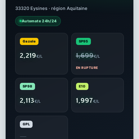
33320 Eysines · région Aquitaine
Automate 24h/24
Gazole
SP95
2,219
1,699
€/L
€/L
EN RUPTURE
SP98
E10
2,113
1,997
€/L
€/L
GPL
—