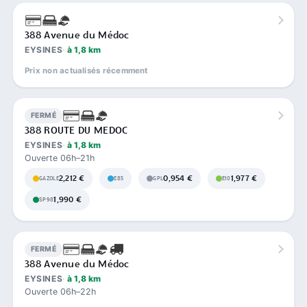
388 Avenue du Médoc
EYSINES
à 1,8 km
Prix non actualisés récemment
FERMÉ
388 ROUTE DU MEDOC
EYSINES
à 1,8 km
Ouverte 06h–21h
2,212 €
0,954 €
1,977 €
GAZOLE
E85
GPL
E10
1,990 €
SP98
FERMÉ
388 Avenue du Médoc
EYSINES
à 1,8 km
Ouverte 06h–22h