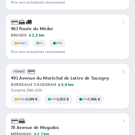
Prix non actualisés récemment
463 Route du Médoc
BRUGES
à 2,2 km
GAZOLE
E10
SP98
Prix non actualisés récemment
FERMÉ
493 Avenue du Maréchal de Lattre de Tassigny
BORDEAUX CAUDERAN
à 2,6 km
Ouverte 09h–20h
2,189 €
2,032 €
1,566 €
GAZOLE
SP95
SP98
78 Avenue de Magudas
MÉRIGNAC
à 2,7 km