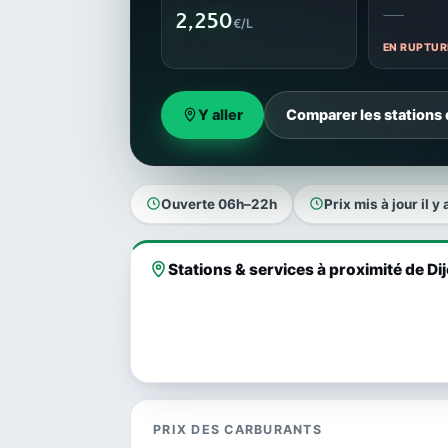
—
2,250
€/L
EN RUPTUR
Y aller
Comparer les stations 
Ouverte 06h–22h
Prix mis à jour il y 
Stations & services à proximité de Di
PRIX DES CARBURANTS