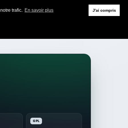
otre trafic.
En savoir plus
J'ai compris
GPL