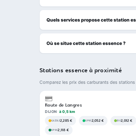
Quels services propose cette station e
Où se situe cette station essence ?
Stations essence à proximité
Comparez les prix des carburants des stations 
Route de Langres
DIJON
à 0,5 km
2,285 €
2,052 €
2,012 €
GAZOLE
SP95
E10
2,118 €
SP98