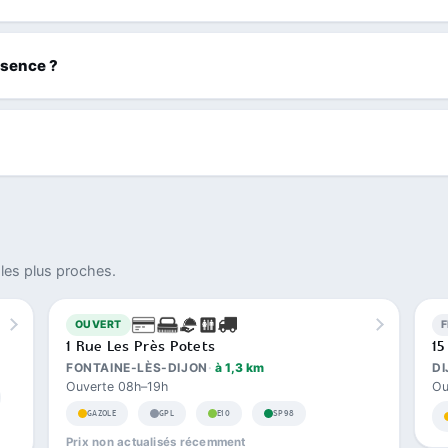
ssence ?
les plus proches.
OUVERT
1 Rue Les Près Potets
15
FONTAINE-LÈS-DIJON
à 1,3 km
DI
Ouverte 08h–19h
Ou
GAZOLE
GPL
E10
SP98
Prix non actualisés récemment