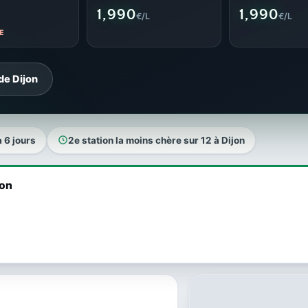
1,990
1,990
€/L
€/L
E
de Dijon
a 6 jours
2e station la moins chère sur 12 à Dijon
jon