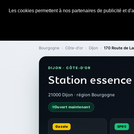
Les cookies permettent à nos partenaires de publicité et d'a
Bourgogne
›
Côte-d'or
›
Dijon
›
170 Route de L
DIJON · CÔTE-D'OR
Station essence
21000 Dijon · région Bourgogne
Ouvert maintenant
Gazole
SP95