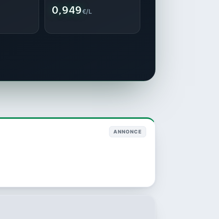
0,949
€/L
ANNONCE