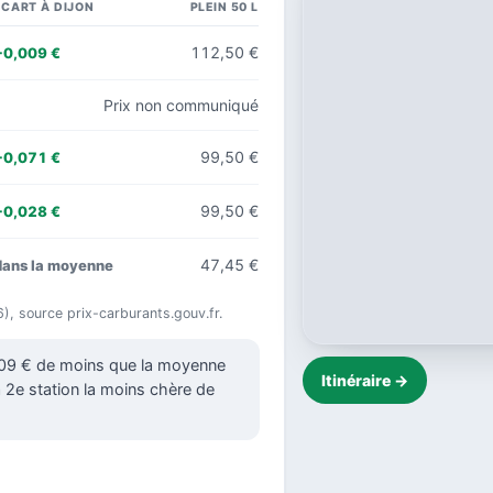
ÉCART À DIJON
PLEIN 50 L
112,50 €
−0,009 €
Prix non communiqué
99,50 €
−0,071 €
99,50 €
−0,028 €
47,45 €
dans la moyenne
6), source prix-carburants.gouv.fr.
,009 € de moins que la moyenne
Itinéraire →
la 2e station la moins chère de