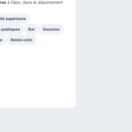
res
à Dijon, dans le
département
ité supérieure
s publiques
Bar
Douches
ge
Relais colis