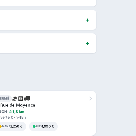
FERMÉ
 Rue de Mayence
JON
à 1,8 km
verte 07h–18h
2,250 €
1,990 €
GAZOLE
SP95