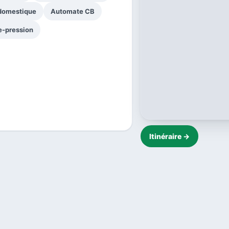
 domestique
Automate CB
e-pression
Itinéraire →