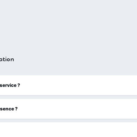
ation
 service ?
ssence ?