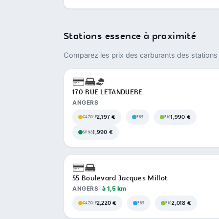
Stations essence à proximité
Comparez les prix des carburants des stations 
170 RUE LETANDUERE
ANGERS
2,197 €
1,990 €
GAZOLE
E85
E10
1,990 €
SP98
55 Boulevard Jacques Millot
ANGERS
à 1,5 km
2,220 €
2,018 €
GAZOLE
E85
E10