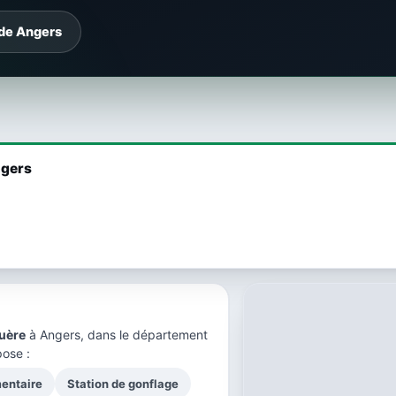
 de Angers
ngers
uère
à Angers, dans le
département
pose :
mentaire
Station de gonflage