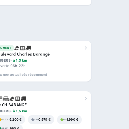
OUVERT
ulevard Charles Barangé
NGERS
à 1,3 km
verte 06h–22h
ix non actualisés récemment
D CH.BARANGE
NGERS
à 1,5 km
2,200 €
0,979 €
1,990 €
GAZOLE
GPL
E10
1,990 €
SP98