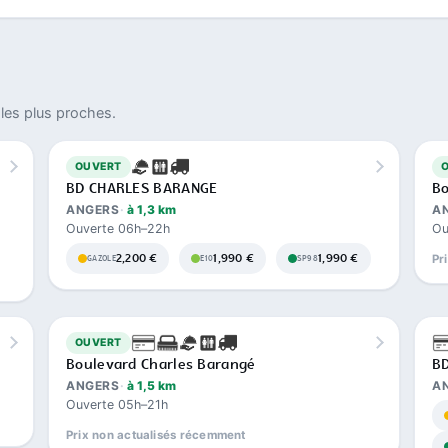
les plus proches.
OUVERT
BD CHARLES BARANGE
Bo
ANGERS
à 1,3 km
A
Ouverte 06h–22h
Ou
2,200 €
1,990 €
1,990 €
Pr
GAZOLE
E10
SP98
OUVERT
Boulevard Charles Barangé
B
ANGERS
à 1,5 km
A
Ouverte 05h–21h
Prix non actualisés récemment