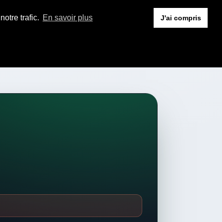
otre trafic.
En savoir plus
J'ai compris