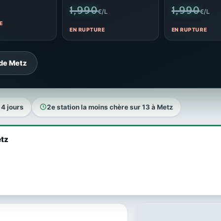
1,990
1,990
€/L
€/L
E
EN RUPTURE
EN RUPTURE
 de Metz
a 4 jours
2e station la moins chère sur 13 à Metz
etz