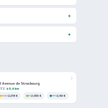
2 Avenue de Strasbourg
ETZ
à 0,4 km
2,259 €
2,050 €
2,161 €
GAZOLE
E10
SP98