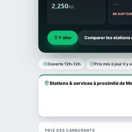
—
2,250
€/L
EN RUPTUR
Y aller
Comparer les stations
Ouverte 12h–12h
Prix mis à jour il y 
Stations & services à proximité de M
PRIX DES CARBURANTS