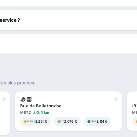
 service ?
les plus proches.
Rue de Belletanche
19
METZ
à 0,4 km
M
2,281 €
2,078 €
2,151 €
GAZOLE
E10
SP98