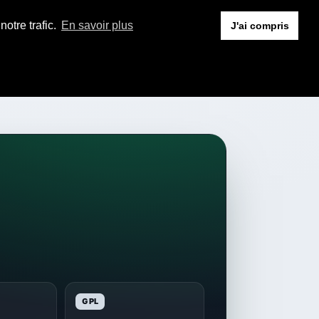
otre trafic.
En savoir plus
J'ai compris
GPL