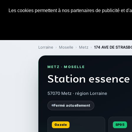
Les cookies permettent à nos partenaires de publicité et d'a
Lorraine
›
Moselle
›
Metz
›
174 AVE DE STRAS
METZ · MOSELLE
Station essenc
57070 Metz · région Lorraine
Fermé actuellement
Gazole
SP95