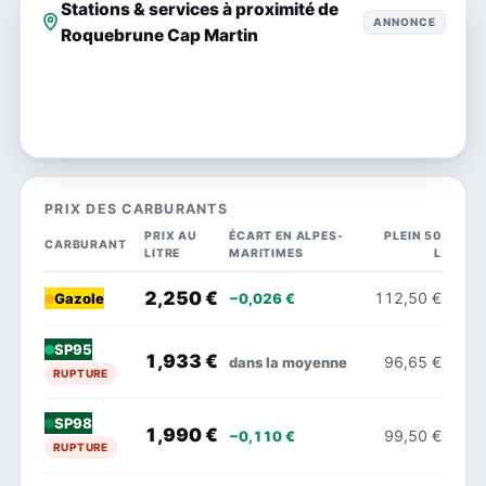
Stations & services à proximité de
ANNONCE
Roquebrune Cap Martin
PRIX DES CARBURANTS
PRIX AU
ÉCART EN ALPES-
PLEIN 50
CARBURANT
LITRE
MARITIMES
L
2,250 €
112,50 €
−0,026 €
Gazole
SP95
1,933 €
96,65 €
dans la moyenne
RUPTURE
SP98
1,990 €
99,50 €
−0,110 €
RUPTURE