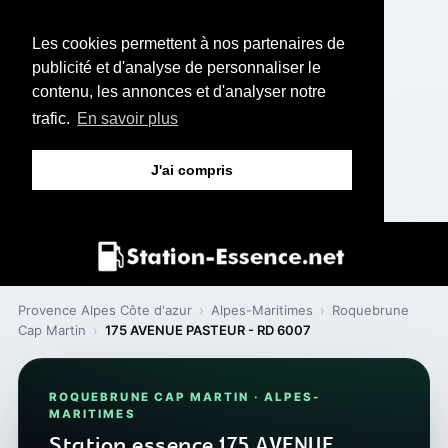
Les cookies permettent à nos partenaires de
publicité et d'analyse de personnaliser le
contenu, les annonces et d'analyser notre
trafic.
En savoir plus
J'ai compris
Provence Alpes Côte d'azur
›
Alpes-Maritimes
›
Roquebrune
Cap Martin
›
175 AVENUE PASTEUR - RD 6007
ROQUEBRUNE CAP MARTIN · ALPES-
MARITIMES
Station essence 175 AVENUE