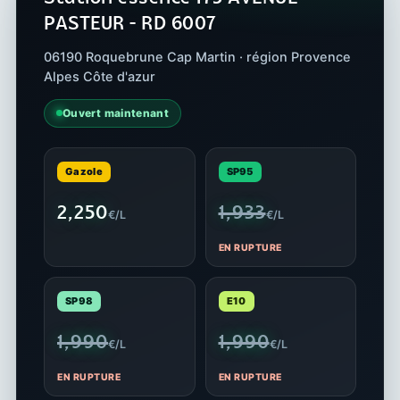
PASTEUR - RD 6007
06190 Roquebrune Cap Martin · région Provence
Alpes Côte d'azur
Ouvert maintenant
Gazole
SP95
2,250
1,933
€/L
€/L
EN RUPTURE
SP98
E10
1,990
1,990
€/L
€/L
EN RUPTURE
EN RUPTURE