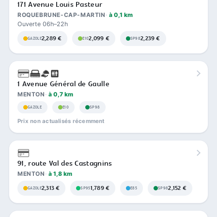
171 Avenue Louis Pasteur
ROQUEBRUNE-CAP-MARTIN
à 0,1 km
Ouverte 06h–22h
2,289 €
2,099 €
2,239 €
GAZOLE
E10
SP98
1 Avenue Général de Gaulle
MENTON
à 0,7 km
GAZOLE
E10
SP98
Prix non actualisés récemment
91, route Val des Castagnins
MENTON
à 1,8 km
2,313 €
1,789 €
2,152 €
GAZOLE
SP95
E85
SP98