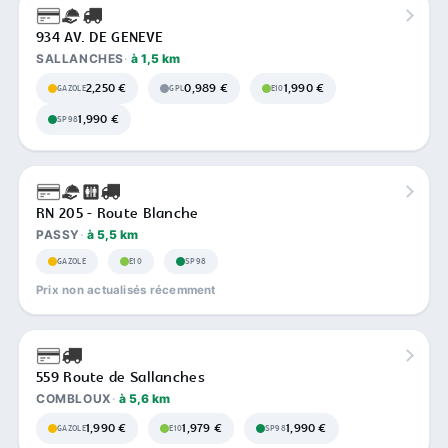
934 AV. DE GENEVE
SALLANCHES
à 1,5 km
2,250 €
0,989 €
1,990 €
GAZOLE
GPL
E10
1,990 €
SP98
RN 205 - Route Blanche
PASSY
à 5,5 km
GAZOLE
E10
SP98
Prix non actualisés récemment
559 Route de Sallanches
COMBLOUX
à 5,6 km
1,990 €
1,979 €
1,990 €
GAZOLE
E10
SP98