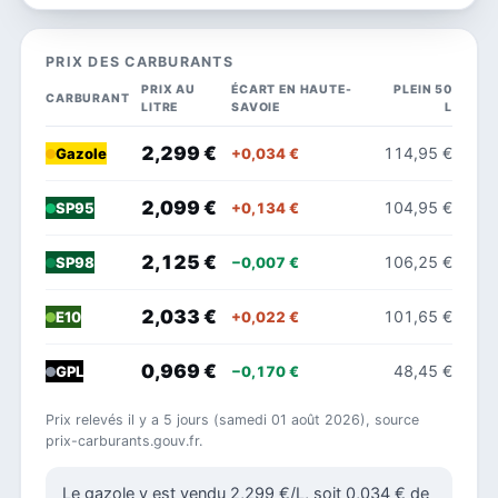
PRIX DES CARBURANTS
PRIX AU
ÉCART EN HAUTE-
PLEIN 50
CARBURANT
LITRE
SAVOIE
L
2,299 €
114,95 €
+0,034 €
Gazole
2,099 €
104,95 €
+0,134 €
SP95
2,125 €
106,25 €
−0,007 €
SP98
2,033 €
101,65 €
+0,022 €
E10
0,969 €
48,45 €
−0,170 €
GPL
Prix relevés il y a 5 jours (samedi 01 août 2026), source
prix-carburants.gouv.fr.
Le gazole y est vendu 2,299 €/L, soit 0,034 € de