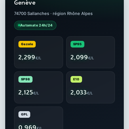
Genève
74700 Sallanches · région Rhône Alpes
Automate 24h/24
Gazole
SP95
2,299
2,099
€/L
€/L
SP98
E10
2,125
2,033
€/L
€/L
GPL
0,969
€/L