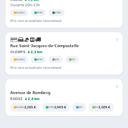
Ouverte 00h–23h
GAZOLE
SP95
SP98
Prix non actualisés récemment
Rue Saint-Jacques-de-Compostelle
OLEMPS
à 2,3 km
GAZOLE
SP95
GPL
E10
Prix non actualisés récemment
Avenue de Bamberg
RODEZ
à 2,4 km
2,265 €
2,049 €
2,029 €
GAZOLE
SP95
E85
E10