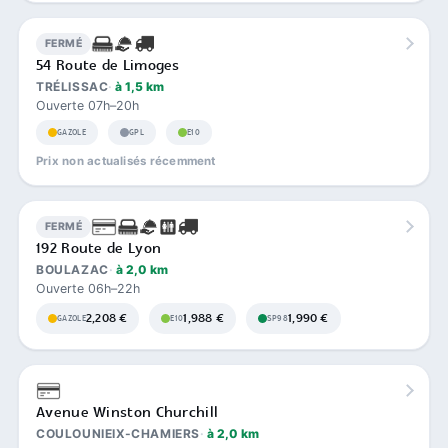
FERMÉ
54 Route de Limoges
TRÉLISSAC
à 1,5 km
Ouverte 07h–20h
GAZOLE
GPL
E10
Prix non actualisés récemment
FERMÉ
192 Route de Lyon
BOULAZAC
à 2,0 km
Ouverte 06h–22h
2,208 €
1,988 €
1,990 €
GAZOLE
E10
SP98
Avenue Winston Churchill
COULOUNIEIX-CHAMIERS
à 2,0 km