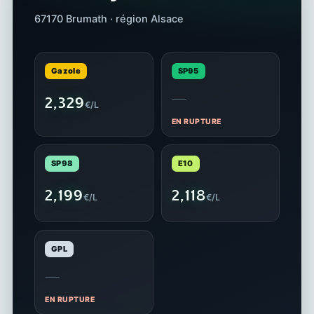
67170 Brumath · région Alsace
Gazole
SP95
—
2,329
€/L
EN RUPTURE
SP98
E10
2,199
2,118
€/L
€/L
GPL
—
EN RUPTURE