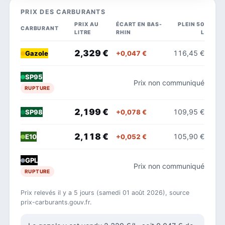
PRIX DES CARBURANTS
PRIX AU
ÉCART EN BAS-
PLEIN 50
CARBURANT
LITRE
RHIN
L
2,329 €
116,45 €
+0,047 €
Gazole
SP95
Prix non communiqué
RUPTURE
2,199 €
109,95 €
+0,078 €
SP98
2,118 €
105,90 €
+0,052 €
E10
GPL
Prix non communiqué
RUPTURE
Prix relevés il y a 5 jours (samedi 01 août 2026), source
prix-carburants.gouv.fr.