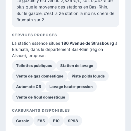
Le gazole y est vendu 2,329 €/L, soit 0,047 € de
plus que la moyenne des stations en Bas-Rhin.
Sur le gazole, c'est la 2e station la moins chère de
Brumath sur 2.
SERVICES PROPOSÉS
La station essence située
186 Avenue de Strasbourg
à
Brumath, dans le
département Bas-Rhin
(région
Alsace), propose :
Toilettes publiques
Station de lavage
Vente de gaz domestique
Piste poids lourds
Automate CB
Lavage haute-pression
Vente de fioul domestique
CARBURANTS DISPONIBLES
Gazole
E85
E10
SP98