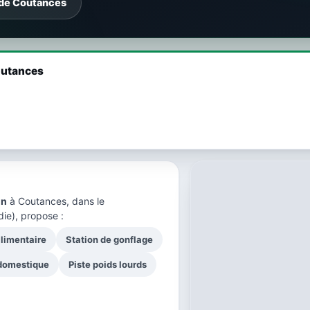
 de Coutances
Coutances
un
à Coutances, dans le
ie), propose :
limentaire
Station de gonflage
 domestique
Piste poids lourds