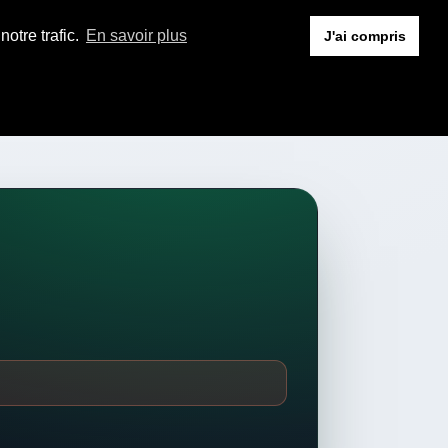
otre trafic.
En savoir plus
J'ai compris