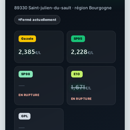
89330 Saint-julien-du-sault · région Bourgogne
Fermé actuellement
Gazole
SP95
2,385
2,228
€/L
€/L
SP98
E10
—
1,671
€/L
EN RUPTURE
EN RUPTURE
GPL
—