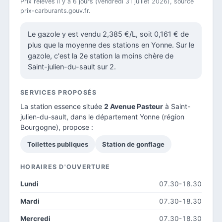
Prix relevés il y a 6 jours (vendredi 31 juillet 2026), source
prix-carburants.gouv.fr.
Le gazole y est vendu 2,385 €/L, soit 0,161 € de
plus que la moyenne des stations en Yonne. Sur le
gazole, c'est la 2e station la moins chère de
Saint-julien-du-sault sur 2.
SERVICES PROPOSÉS
La station essence située
2 Avenue Pasteur
à Saint-
julien-du-sault, dans le
département Yonne
(région
Bourgogne), propose :
Toilettes publiques
Station de gonflage
HORAIRES D'OUVERTURE
Lundi
07.30-18.30
Mardi
07.30-18.30
Mercredi
07.30-18.30