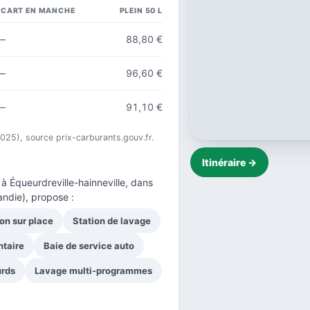
ÉCART EN MANCHE
PLEIN 50 L
—
88,80 €
—
96,60 €
—
91,10 €
 2025), source prix-carburants.gouv.fr.
Itinéraire →
à Équeurdreville-hainneville, dans
ndie), propose :
on sur place
Station de lavage
ntaire
Baie de service auto
urds
Lavage multi-programmes