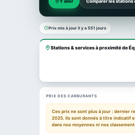
Y aller
Comparer les stations 
Prix mis à jour il y a 551 jours
Stations & services à proximité de Éq
PRIX DES CARBURANTS
Ces prix ne sont plus à jour : dernier r
2025. Ils sont donnés à titre indicatif
dans nos moyennes ni nos classement