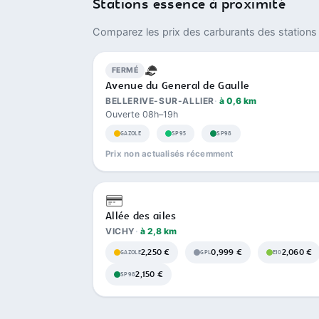
Stations essence à proximité
Comparez les prix des carburants des stations 
FERMÉ
Avenue du General de Gaulle
BELLERIVE-SUR-ALLIER
à 0,6 km
Ouverte 08h–19h
GAZOLE
SP95
SP98
Prix non actualisés récemment
Allée des ailes
VICHY
à 2,8 km
2,250 €
0,999 €
2,060 €
GAZOLE
GPL
E10
2,150 €
SP98