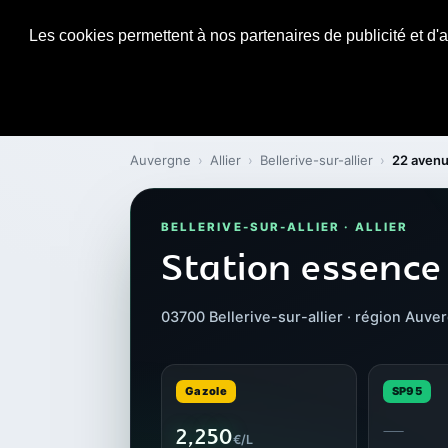
Les cookies permettent à nos partenaires de publicité et d'a
Auvergne
›
Allier
›
Bellerive-sur-allier
›
22 avenu
BELLERIVE-SUR-ALLIER · ALLIER
Station essence
03700 Bellerive-sur-allier · région Auve
Gazole
SP95
—
2,250
€/L