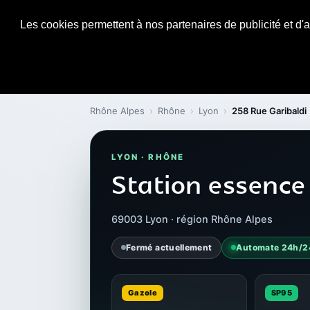
Les cookies permettent à nos partenaires de publicité et d'a
Rhône Alpes
›
Rhône
›
Lyon
›
258 Rue Garibaldi
LYON · RHÔNE
Station essence
69003 Lyon · région Rhône Alpes
Fermé actuellement
Automate 24h/2
Gazole
SP95