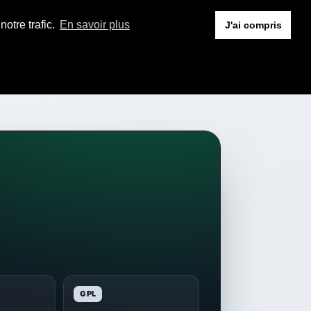
otre trafic.
En savoir plus
J'ai compris
GPL