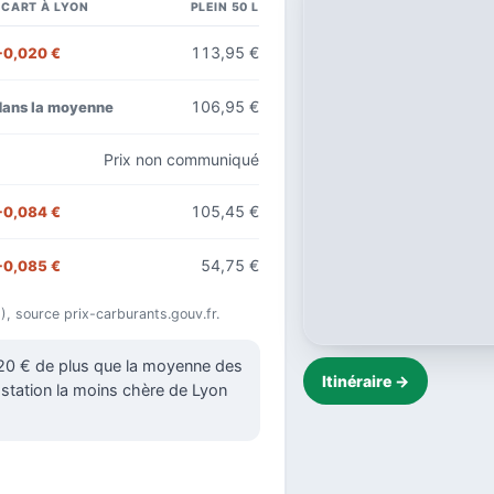
ÉCART À LYON
PLEIN 50 L
113,95 €
+0,020 €
106,95 €
dans la moyenne
Prix non communiqué
105,45 €
+0,084 €
54,75 €
+0,085 €
26), source prix-carburants.gouv.fr.
020 € de plus que la moyenne des
Itinéraire →
e station la moins chère de Lyon