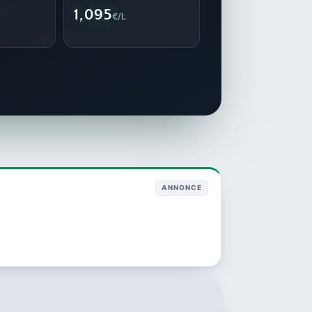
1,095
€/L
ANNONCE