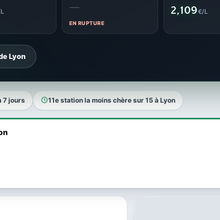
—
2,109
/L
€/L
EN RUPTURE
 de Lyon
a 7 jours
11e station la moins chère sur 15 à Lyon
yon