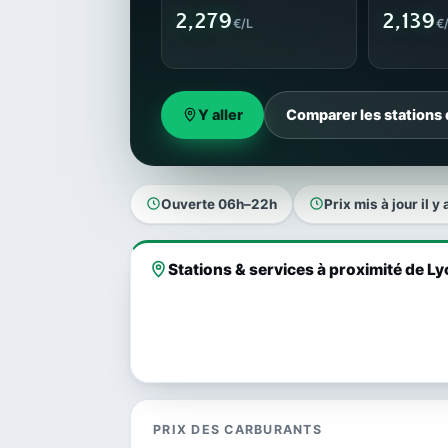
2,279
2,139
€/L
€
Y aller
Comparer les stations
Ouverte 06h–22h
Prix mis à jour il y 
Stations & services à proximité de L
PRIX DES CARBURANTS