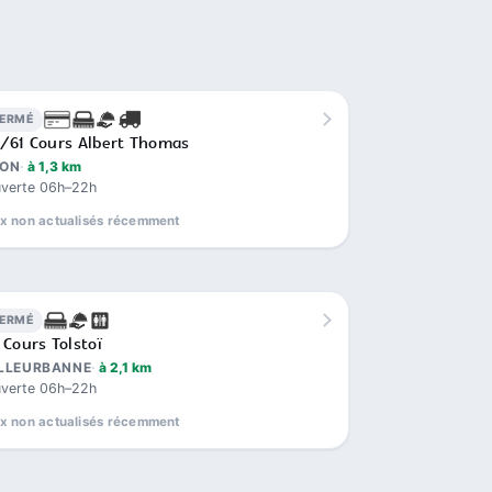
FERMÉ
/61 Cours Albert Thomas
YON
à 1,3 km
verte 06h–22h
ix non actualisés récemment
FERMÉ
 Cours Tolstoï
ILLEURBANNE
à 2,1 km
verte 06h–22h
ix non actualisés récemment