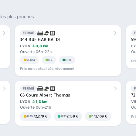
les plus proches.
FERMÉ
344 RUE GARIBALDI
59
LYON
à 0,8 km
L
Ouverte 06h–22h
Ou
GAZOLE
E10
SP98
Pr
Prix non actualisés récemment
FERMÉ
65 Cours Albert Thomas
72
LYON
à 1,3 km
V
Ouverte 06h–21h
Ou
2,279 €
2,139 €
2,109 €
Pr
GAZOLE
SP95
E10